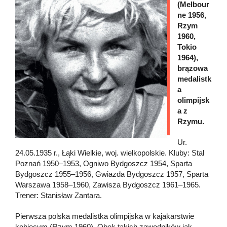
(Melbour
ne 1956,
Rzym
1960,
Tokio
1964),
brązowa
medalistk
a
olimpijsk
a z
Rzymu.
Ur.
24.05.1935 r., Łąki Wielkie, woj. wielkopolskie. Kluby: Stal
Poznań 1950–1953, Ogniwo Bydgoszcz 1954, Sparta
Bydgoszcz 1955–1956, Gwiazda Bydgoszcz 1957, Sparta
Warszawa 1958–1960, Zawisza Bydgoszcz 1961–1965.
Trener: Stanisław Zantara.
Pierwsza polska medalistka olimpijska w kajakarstwie
kobiecym (Rzym 1960). Obok takich zawodników jak