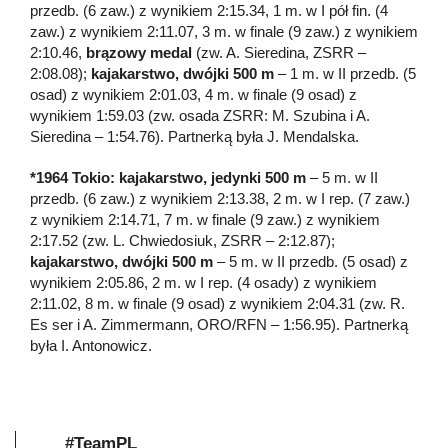
przedb. (6 zaw.) z wynikiem 2:15.34, 1 m. w I pół fin. (4
zaw.) z wynikiem 2:11.07, 3 m. w finale (9 zaw.) z wynikiem
2:10.46,
brązowy medal
(zw. A. Sieredina, ZSRR –
2:08.08);
kajakarstwo, dwójki 500 m
– 1 m. w II przedb. (5
osad) z wynikiem 2:01.03, 4 m. w finale (9 osad) z
wynikiem 1:59.03 (zw. osada ZSRR: M. Szubina i A.
Sieredina – 1:54.76). Partnerką była J. Mendalska.
*1964 Tokio: kajakarstwo, jedynki 500 m
– 5 m. w II
przedb. (6 zaw.) z wynikiem 2:13.38, 2 m. w I rep. (7 zaw.)
z wynikiem 2:14.71, 7 m. w finale (9 zaw.) z wynikiem
2:17.52 (zw. L. Chwiedosiuk, ZSRR – 2:12.87);
kajakarstwo, dwójki 500 m
– 5 m. w II przedb. (5 osad) z
wynikiem 2:05.86, 2 m. w I rep. (4 osady) z wynikiem
2:11.02, 8 m. w finale (9 osad) z wynikiem 2:04.31 (zw. R.
Es ser i A. Zimmermann, ORO/RFN – 1:56.95). Partnerką
była I. Antonowicz.
#TeamPL