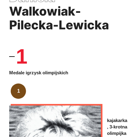
Walkowiak-
Pilecka-Lewicka
1
Medale igrzysk olimpijskich
1
kajakarka
, 3-krotna
olimpijka