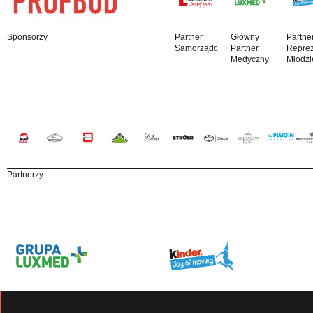
Sponsorzy
Partner
Główny
Partne
Samorządowy
Partner
Reprez
Medyczny
Młodzi
Partnerzy