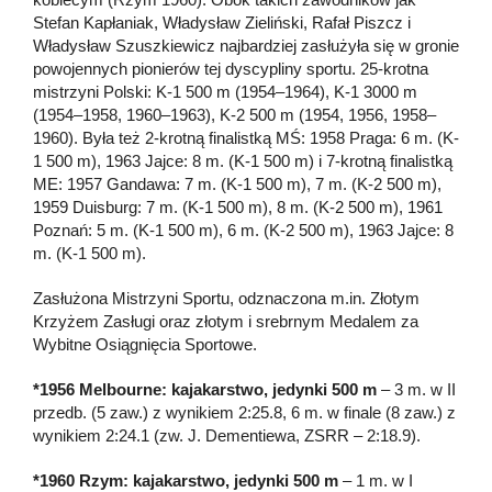
Stefan Kapłaniak, Władysław Zieliński, Rafał Piszcz i
Władysław Szuszkiewicz najbardziej zasłużyła się w gronie
powojennych pionierów tej dyscypliny sportu. 25-krotna
mistrzyni Polski: K-1 500 m (1954–1964), K-1 3000 m
(1954–1958, 1960–1963), K-2 500 m (1954, 1956, 1958–
1960). Była też 2-krotną finalistką MŚ: 1958 Praga: 6 m. (K-
1 500 m), 1963 Jajce: 8 m. (K-1 500 m) i 7-krotną finalistką
ME: 1957 Gandawa: 7 m. (K-1 500 m), 7 m. (K-2 500 m),
1959 Duisburg: 7 m. (K-1 500 m), 8 m. (K-2 500 m), 1961
Poznań: 5 m. (K-1 500 m), 6 m. (K-2 500 m), 1963 Jajce: 8
m. (K-1 500 m).
Zasłużona Mistrzyni Sportu, odznaczona m.in. Złotym
Krzyżem Zasługi oraz złotym i srebrnym Medalem za
Wybitne Osiągnięcia Sportowe.
*1956 Melbourne: kajakarstwo, jedynki 500 m
– 3 m. w II
przedb. (5 zaw.) z wynikiem 2:25.8, 6 m. w finale (8 zaw.) z
wynikiem 2:24.1 (zw. J. Dementiewa, ZSRR – 2:18.9).
*1960 Rzym: kajakarstwo, jedynki 500 m
– 1 m. w I