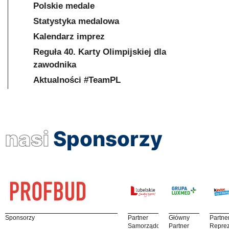
Polskie medale
Statystyka medalowa
Kalendarz imprez
Reguła 40. Karty Olimpijskiej dla
zawodnika
Aktualności #TeamPL
nasi
Sponsorzy
Sponsorzy
Partner
Główny
Partne
Samorządowy
Partner
Reprez