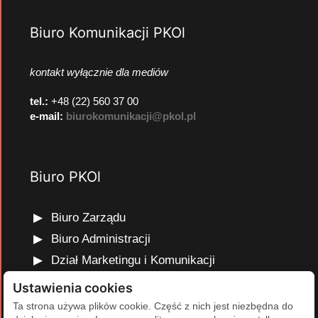
Biuro Komunikacji PKOl
kontakt wyłącznie dla mediów
tel.:
+48 (22) 560 37 00
e-mail:
biurokomunikacji@pkol.pl
Biuro PKOl
Biuro Zarządu
Biuro Administracji
Dział Marketingu i Komunikacji
Dział Edukacji Olimpijskiej
Ustawienia cookies
Dział Finansów i Kadr
Ta strona używa plików cookie. Część z nich jest niezbędna do