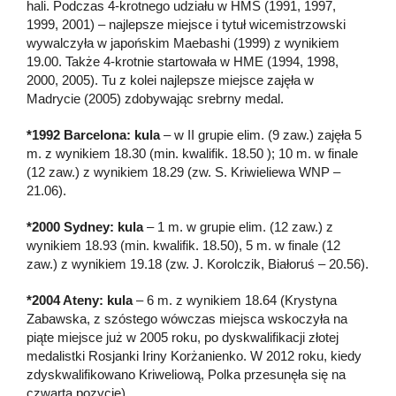
hali. Podczas 4-krotnego udziału w HMŚ (1991, 1997,
1999, 2001) – najlepsze miejsce i tytuł wicemistrzowski
wywalczyła w japońskim Maebashi (1999) z wynikiem
19.00. Także 4-krotnie startowała w HME (1994, 1998,
2000, 2005). Tu z kolei najlepsze miejsce zajęła w
Madrycie (2005) zdobywając srebrny medal.
*1992 Barcelona: kula
– w II grupie elim. (9 zaw.) zajęła 5
m. z wynikiem 18.30 (min. kwalifik. 18.50 ); 10 m. w finale
(12 zaw.) z wynikiem 18.29 (zw. S. Kriwieliewa WNP –
21.06).
*2000 Sydney: kula
– 1 m. w grupie elim. (12 zaw.) z
wynikiem 18.93 (min. kwalifik. 18.50), 5 m. w finale (12
zaw.) z wynikiem 19.18 (zw. J. Korolczik, Białoruś – 20.56).
*2004 Ateny: kula
– 6 m. z wynikiem 18.64 (Krystyna
Zabawska, z szóstego wówczas miejsca wskoczyła na
piąte miejsce już w 2005 roku, po dyskwalifikacji złotej
medalistki Rosjanki Iriny Korżanienko. W 2012 roku, kiedy
zdyskwalifikowano Kriweliową, Polka przesunęła się na
czwartą pozycję).