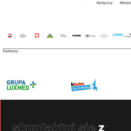
Medyczny
Młodzi
Partnerzy
skontaktuj się
z