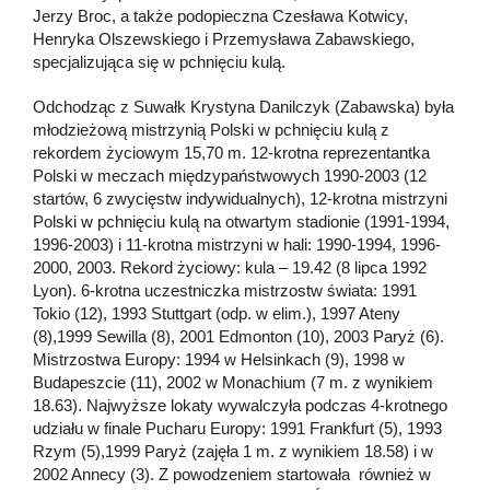
Jerzy Broc, a także podopieczna Czesława Kotwicy,
Henryka Olszewskiego i Przemysława Zabawskiego,
specjalizująca się w pchnięciu kulą.
Odchodząc z Suwałk Krystyna Danilczyk (Zabawska) była
młodzieżową mistrzynią Polski w pchnięciu kulą z
rekordem życiowym 15,70 m. 12-krotna reprezentantka
Polski w meczach międzypaństwowych 1990-2003 (12
startów, 6 zwycięstw indywidualnych), 12-krotna mistrzyni
Polski w pchnięciu kulą na otwartym stadionie (1991-1994,
1996-2003) i 11-krotna mistrzyni w hali: 1990-1994, 1996-
2000, 2003. Rekord życiowy: kula – 19.42 (8 lipca 1992
Lyon). 6-krotna uczestniczka mistrzostw świata: 1991
Tokio (12), 1993 Stuttgart (odp. w elim.), 1997 Ateny
(8),1999 Sewilla (8), 2001 Edmonton (10), 2003 Paryż (6).
Mistrzostwa Europy: 1994 w Helsinkach (9), 1998 w
Budapeszcie (11), 2002 w Monachium (7 m. z wynikiem
18.63). Najwyższe lokaty wywalczyła podczas 4-krotnego
udziału w finale Pucharu Europy: 1991 Frankfurt (5), 1993
Rzym (5),1999 Paryż (zajęła 1 m. z wynikiem 18.58) i w
2002 Annecy (3). Z powodzeniem startowała również w