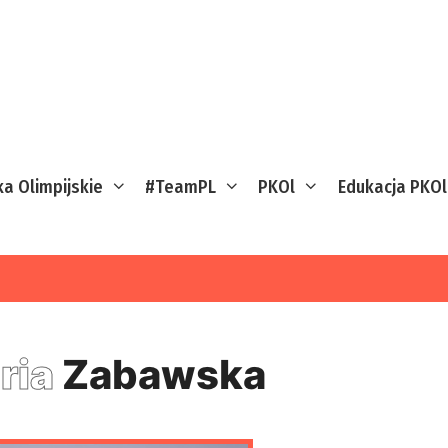
ka Olimpijskie
#TeamPL
PKOl
Edukacja PKOl
ria
Zabawska