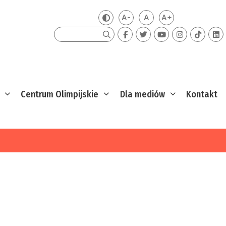
A-
A
A+
Zmień kontrast
Mniejsza czcionka
Domyślna czcionka
Większa czcion
Szukaj
Centrum Olimpijskie
Dla mediów
Kontakt