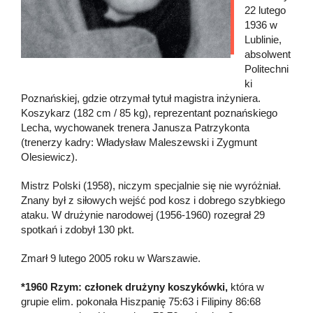
22 lutego
1936 w
Lublinie,
absolwent
Politechni
ki
Poznańskiej, gdzie otrzymał tytuł magistra inżyniera.
Koszykarz (182 cm / 85 kg), reprezentant poznańskiego
Lecha, wychowanek trenera Janusza Patrzykonta
(trenerzy kadry: Władysław Maleszewski i Zygmunt
Olesiewicz).
Mistrz Polski (1958), niczym specjalnie się nie wyróżniał.
Znany był z siłowych wejść pod kosz i dobrego szybkiego
ataku. W drużynie narodowej (1956-1960) rozegrał 29
spotkań i zdobył 130 pkt.
Zmarł 9 lutego 2005 roku w Warszawie.
*1960 Rzym: członek drużyny koszykówki,
która w
grupie elim. pokonała Hiszpanię 75:63 i Filipiny 86:68