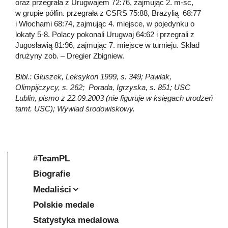
oraz przegrała z Urugwajem 72:76, zajmując 2. m-sc,
w grupie półfin. przegrała z CSRS 75:88, Brazylią 68:77
i Włochami 68:74, zajmując 4. miejsce, w pojedynku o
lokaty 5-8. Polacy pokonali Urugwaj 64:62 i przegrali z
Jugosławią 81:96, zajmując 7. miejsce w turnieju. Skład
drużyny zob. – Dregier Zbigniew.
Bibl.: Głuszek, Leksykon 1999, s. 349; Pawlak,
Olimpijczycy, s. 262; Porada, Igrzyska, s. 851; USC
Lublin, pismo z 22.09.2003 (nie figuruje w księgach urodzeń
tamt. USC); Wywiad środowiskowy.
#TeamPL
Biografie
Medaliści
Polskie medale
Statystyka medalowa