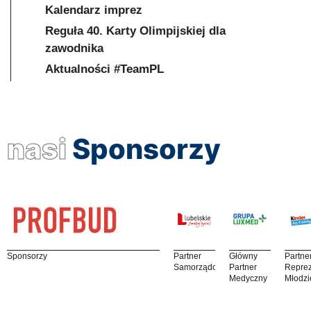
Kalendarz imprez
Reguła 40. Karty Olimpijskiej dla
zawodnika
Aktualności #TeamPL
nasi
Sponsorzy
Sponsorzy
Partner
Główny
Partne
Samorządowy
Partner
Reprez
Medyczny
Młodzi