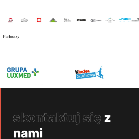
Partnerzy
skontaktuj się
z
nami