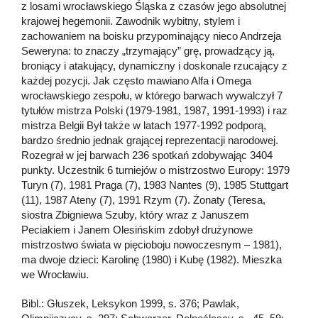
z losami wrocławskiego Śląska z czasów jego absolutnej
krajowej hegemonii. Zawodnik wybitny, stylem i
zachowaniem na boisku przypominający nieco Andrzeja
Seweryna: to znaczy „trzymający” grę, prowadzący ją,
broniący i atakujący, dynamiczny i doskonale rzucający z
każdej pozycji. Jak często mawiano Alfa i Omega
wrocławskiego zespołu, w którego barwach wywalczył 7
tytułów mistrza Polski (1979-1981, 1987, 1991-1993) i raz
mistrza Belgii Był także w latach 1977-1992 podporą,
bardzo średnio jednak grającej reprezentacji narodowej.
Rozegrał w jej barwach 236 spotkań zdobywając 3404
punkty. Uczestnik 6 turniejów o mistrzostwo Europy: 1979
Turyn (7), 1981 Praga (7), 1983 Nantes (9), 1985 Stuttgart
(11), 1987 Ateny (7), 1991 Rzym (7). Żonaty (Teresa,
siostra Zbigniewa Szuby, który wraz z Januszem
Peciakiem i Janem Olesińskim zdobył drużynowe
mistrzostwo świata w pięcioboju nowoczesnym – 1981),
ma dwoje dzieci: Karolinę (1980) i Kubę (1982). Mieszka
we Wrocławiu.
Bibl.: Głuszek, Leksykon 1999, s. 376; Pawlak,