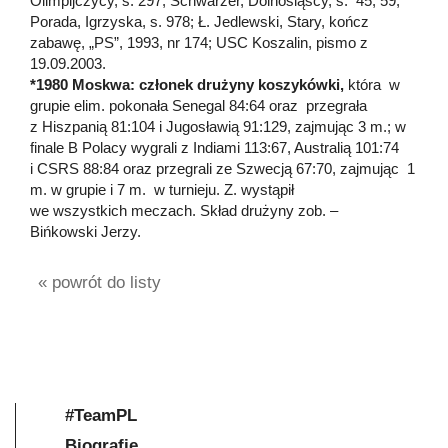
Olimpijczycy, s. 297; Schwarzer, Dolnośląscy, s. 45, 59;
Porada, Igrzyska, s. 978; Ł. Jedlewski, Stary, kończ
zabawę, „PS”, 1993, nr 174; USC Koszalin, pismo z
19.09.2003.
*1980 Moskwa: członek drużyny koszykówki,
która w
grupie elim. pokonała Senegal 84:64 oraz przegrała
z Hiszpanią 81:104 i Jugosławią 91:129, zajmując 3 m.; w
finale B Polacy wygrali z Indiami 113:67, Australią 101:74
i CSRS 88:84 oraz przegrali ze Szwecją 67:70, zajmując 1
m. w grupie i 7 m. w turnieju. Z. wystąpił
we wszystkich meczach. Skład drużyny zob. –
Bińkowski Jerzy.
« powrót do listy
#TeamPL
Biografie