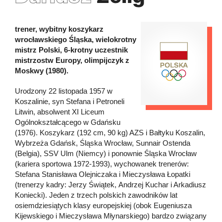
trener, wybitny koszykarz
wrocławskiego Śląska, wielokrotny
mistrz Polski, 6-krotny uczestnik
mistrzostw Europy, olimpijczyk z
Moskwy (1980).
Urodzony 22 listopada 1957 w
Koszalinie, syn Stefana i Petroneli
Litwin, absolwent XI Liceum
Ogólnokształcącego w Gdańsku
(1976). Koszykarz (192 cm, 90 kg) AZS i Bałtyku Koszalin,
Wybrzeża Gdańsk, Śląska Wrocław, Sunnair Ostenda
(Belgia), SSV Ulm (Niemcy) i ponownie Śląska Wrocław
(kariera sportowa 1972-1993), wychowanek trenerów:
Stefana Stanisława Olejniczaka i Mieczysława Łopatki
(trenerzy kadry: Jerzy Świątek, Andrzej Kuchar i Arkadiusz
Koniecki). Jeden z trzech polskich zawodników lat
osiemdziesiątych klasy europejskiej (obok Eugeniusza
Kijewskiego i Mieczysława Młynarskiego) bardzo związany