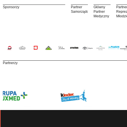
Sponsorzy
Partner
Główny
Partne
Samorządowy
Partner
Reprez
Medyczny
Młodzi
Partnerzy