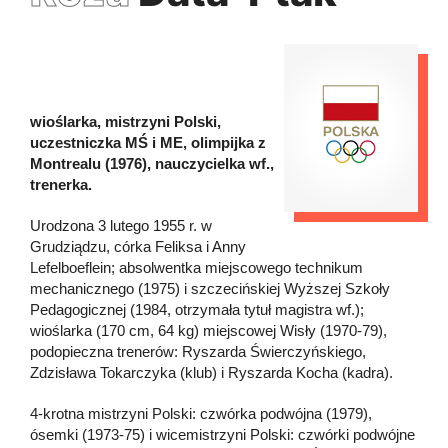
wioślarka, mistrzyni Polski,
uczestniczka MŚ i ME, olimpijka z
Montrealu (1976), nauczycielka wf.,
trenerka.
Urodzona 3 lutego 1955 r. w
Grudziądzu, córka Feliksa i Anny
Lefelboeflein; absolwentka miejscowego technikum
mechanicznego (1975) i szczecińskiej Wyższej Szkoły
Pedagogicznej (1984, otrzymała tytuł magistra wf.);
wioślarka (170 cm, 64 kg) miejscowej Wisły (1970-79),
podopieczna trenerów: Ryszarda Świerczyńskiego,
Zdzisława Tokarczyka (klub) i Ryszarda Kocha (kadra).
4-krotna mistrzyni Polski: czwórka podwójna (1979),
ósemki (1973-75) i wicemistrzyni Polski: czwórki podwójne