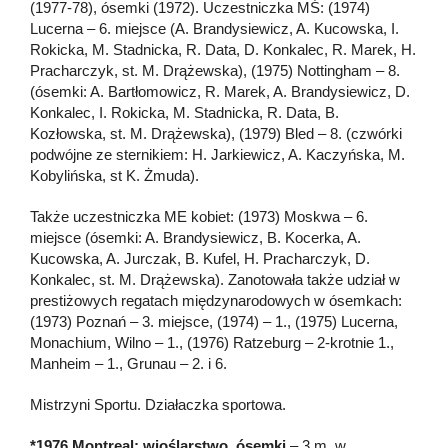
(1977-78), ósemki (1972). Uczestniczka MŚ: (1974)
Lucerna – 6. miejsce (A. Brandysiewicz, A. Kucowska, I.
Rokicka, M. Stadnicka, R. Data, D. Konkalec, R. Marek, H.
Pracharczyk, st. M. Drążewska), (1975) Nottingham – 8.
(ósemki: A. Bartłomowicz, R. Marek, A. Brandysiewicz, D.
Konkalec, I. Rokicka, M. Stadnicka, R. Data, B.
Kozłowska, st. M. Drążewska), (1979) Bled – 8. (czwórki
podwójne ze sternikiem: H. Jarkiewicz, A. Kaczyńska, M.
Kobylińska, st K. Żmuda).
Także uczestniczka ME kobiet: (1973) Moskwa – 6.
miejsce (ósemki: A. Brandysiewicz, B. Kocerka, A.
Kucowska, A. Jurczak, B. Kufel, H. Pracharczyk, D.
Konkalec, st. M. Drążewska). Zanotowała także udział w
prestiżowych regatach międzynarodowych w ósemkach:
(1973) Poznań – 3. miejsce, (1974) – 1., (1975) Lucerna,
Monachium, Wilno – 1., (1976) Ratzeburg – 2-krotnie 1.,
Manheim – 1., Grunau – 2. i 6.
Mistrzyni Sportu. Działaczka sportowa.
*1976 Montreal: wioślarstwo, ósemki
– 3 m. w