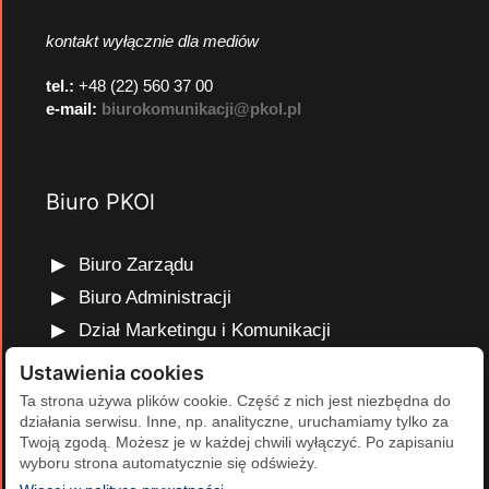
kontakt wyłącznie dla mediów
tel.:
+48 (22) 560 37 00
e-mail:
biurokomunikacji@pkol.pl
Biuro PKOl
Biuro Zarządu
Biuro Administracji
Dział Marketingu i Komunikacji
Dział Edukacji Olimpijskiej
Ustawienia cookies
Dział Finansów i Kadr
Ta strona używa plików cookie. Część z nich jest niezbędna do
działania serwisu. Inne, np. analityczne, uruchamiamy tylko za
Dział Projektów Olimpijskich
Twoją zgodą. Możesz je w każdej chwili wyłączyć. Po zapisaniu
Dział Programów Rozwojowych
wyboru strona automatycznie się odświeży.