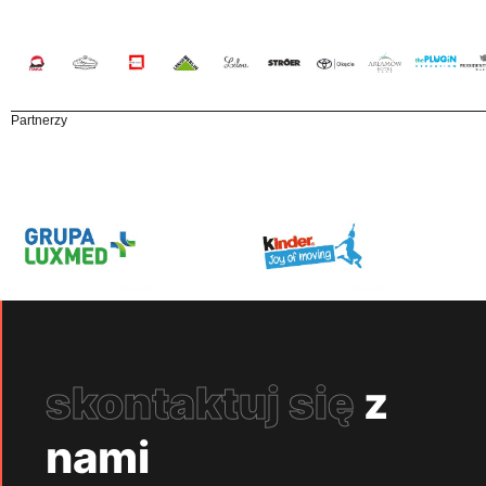
Partnerzy
skontaktuj się
z
nami