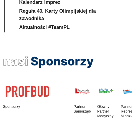
Kalendarz imprez
Reguła 40. Karty Olimpijskiej dla
zawodnika
Aktualności #TeamPL
nasi
Sponsorzy
Sponsorzy
Partner
Główny
Partne
Samorządowy
Partner
Reprez
Medyczny
Młodzi