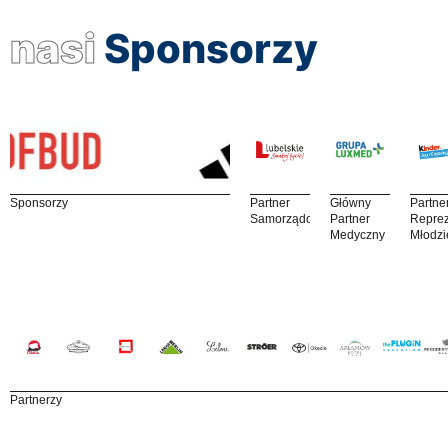
nasi
Sponsorzy
Sponsorzy
Partner
Główny
Partne
Samorządowy
Partner
Reprez
Medyczny
Młodzi
Partnerzy