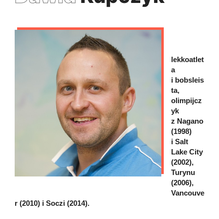
lekkoatlet
a
i bobsleis
ta,
olimpijcz
yk
z Nagano
(1998)
i Salt
Lake City
(2002),
Turynu
(2006),
Vancouve
r (2010) i Soczi (2014).