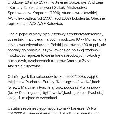
Urodzony 10 maja 1977 r. w Jeleniej Górze, syn Andrzeja
i Barbary Tabaki; absolwent Szkoły Mistrzostwa
Sportowego w Karpaczu (1996), student wrocławskiej
AWF; lekkoatleta (od 1990) i (od 1997) bobsleista. Obecnie
reprezentant AZS AWF Katowice.
Chciał pójść w ślady ojca (czołowy średniodystansowiec,
uczestnik finału biegu na 800 m podczas IO w Monachium)
i był nawet wicemistrzem Polski juniorów na 400 m ppł., ale
porwały go bobsleje, szybki awans do polskiej czołówki i
możliwość reprezentowania barw narodowych; 5-krotny
olimpijczyk, wychowanek trenerów Andrzeja Żyły i
Andrzeja Kupczyka.
Odniósł już kilka sukcesów (sezon 2002/2003): zajął 3.
miejsce w Pucharze Europy (Koeningssee) w dwójkach
(wraz z Marcinem Płachetą) oraz podczas MŚ juniorów
(też w Koeningssee) był 2. w dwójkach (także z Płachetą)
i zajął 4. miejsce w czwórkach.
Ostatni sezon jest jego najgorszym w karierze. W PŚ
2013/2014 zajmował miejsca – Lake Placid: dwójki – 22.,