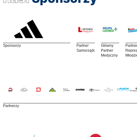
Sponsorzy
Partner
Główny
Partne
Samorządowy
Partner
Reprez
Medyczny
Młodzi
Partnerzy