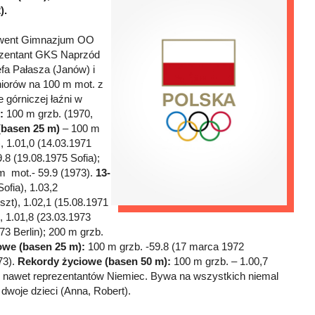
).
olwent Gimnazjum OO
rezentant GKS Naprzód
fa Pałasza (Janów) i
niorów na 100 m mot. z
 górniczej łaźni w
:
100 m grzb. (1970,
(basen 25 m)
– 100 m
), 1.01,0 (14.03.1971
.8 (19.08.1975 Sofia);
 m mot.- 59.9 (1973).
13-
ofia), 1.03,2
szt), 1.02,1 (15.08.1971
 1.01,8 (23.03.1973
73 Berlin); 200 m grzb.
owe (basen 25 m):
100 m grzb. -59.8 (17 marca 1972
73).
Rekordy życiowe (basen 50 m):
100 m grzb. – 1.00,7
ię nawet reprezentantów Niemiec. Bywa na wszystkich niemal
woje dzieci (Anna, Robert).