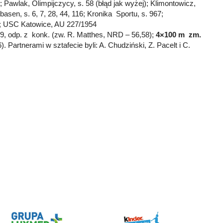
; Pawlak, Olimpijczycy, s. 58 (błąd jak wyżej); Klimontowicz,
basen, s. 6, 7, 28, 44, 116; Kronika Sportu, s. 967;
121; USC Katowice, AU 227/1954
9, odp. z konk. (zw. R. Matthes, NRD – 56,58);
4×100 m zm.
 Partnerami w sztafecie byli: A. Chudziński, Z. Pacelt i C.