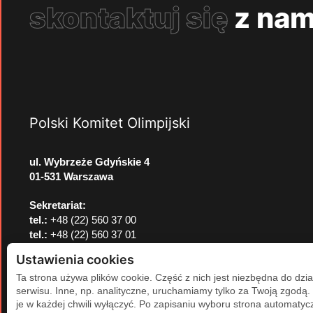
skontaktuj się
z nam
Polski Komitet Olimpijski
ul. Wybrzeże Gdyńskie 4
01-531 Warszawa
Sekretariat:
tel.:
+48 (22) 560 37 00
tel.:
+48 (22) 560 37 01
e-mail:
pkol@pkol.pl
Ustawienia cookies
Ta strona używa plików cookie. Część z nich jest niezbędna do dzia
serwisu. Inne, np. analityczne, uruchamiamy tylko za Twoją zgodą
je w każdej chwili wyłączyć. Po zapisaniu wyboru strona automatycz