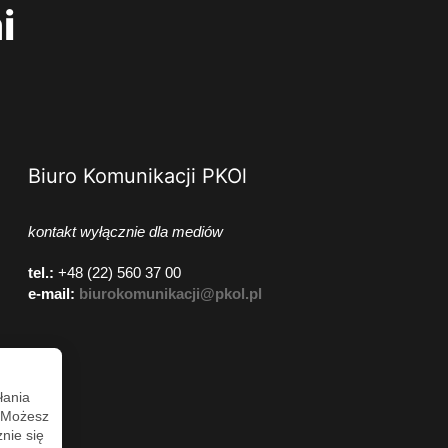
i
Biuro Komunikacji PKOl
kontakt wyłącznie dla mediów
tel.:
+48 (22) 560 37 00
e-mail:
biurokomunikacji@pkol.pl
łania
. Możesz
nie się