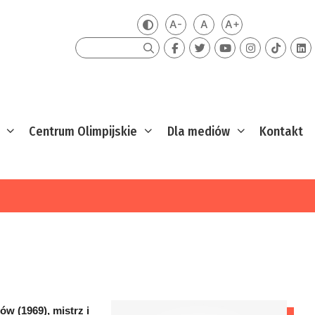
A-
A
A+
Zmień kontrast
Mniejsza czcionka
Domyślna czcionka
Większa czcion
Szukaj
Centrum Olimpijskie
Dla mediów
Kontakt
ów (1969), mistrz i