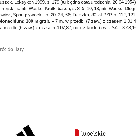
Głuszek, Leksykon 1999, s. 179 (tu błędna data urodzenia: 20.04.1954)
mpijski, s. 55; Waśko, Krótki basen, s. 8, 9, 10, 13, 55; Waśko, Długi 
owicz, Sport pływacki., s. 20, 24, 66; Tuliszka, 80 lat PZP, s. 112, 
Monachium: 100 m grzb.
– 7 m. w przedb. (7 zaw.) z czasem 1.01,4
 przedb. (6 zaw.) z czasem 4.07,87, odp. z konk. (zw. USA – 3.48,16).
k
ót do listy