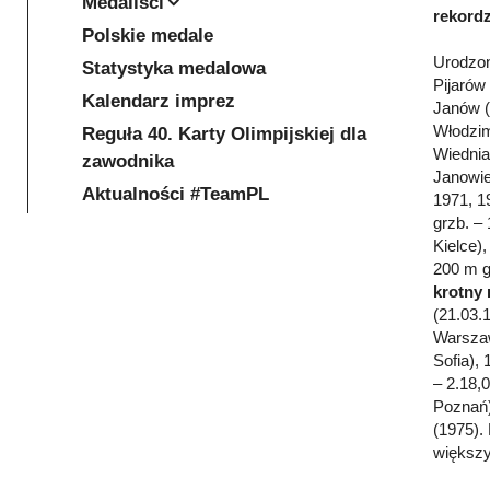
Medaliści
rekordz
Polskie medale
Urodzon
Statystyka medalowa
Pijarów
Kalendarz imprez
Janów (
Włodzim
Reguła 40. Karty Olimpijskiej dla
Wiednia
zawodnika
Janowie
Aktualności #TeamPL
1971, 1
grzb. – 
Kielce)
200 m g
krotny 
(21.03.
Warszaw
Sofia), 
– 2.18,
Poznań)
(1975).
większy