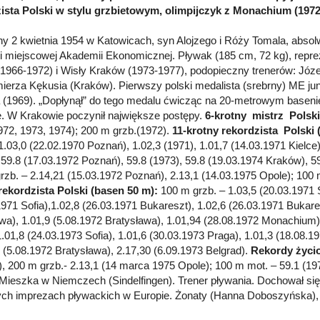
ista Polski w stylu grzbietowym, olimpijczyk z Monachium (1972
y 2 kwietnia 1954 w Katowicach, syn Alojzego i Róży Tomala, abs
 i miejscowej Akademii Ekonomicznej. Pływak (185 cm, 72 kg), rep
1966-1972) i Wisły Kraków (1973-1977), podopieczny trenerów: Józe
ierza Kękusia (Kraków). Pierwszy polski medalista (srebrny) ME ju
 (1969). „Dopłynął” do tego medalu ćwicząc na 20-metrowym basenie
. W Krakowie poczynił największe postępy.
6-krotny mistrz Polski
972, 1973, 1974); 200 m grzb.(1972).
11-krotny rekordzista Polski 
1.03,0 (22.02.1970 Poznań), 1.02,3 (1971), 1.01,7 (14.03.1971 Kielce
, 59.8 (17.03.1972 Poznań), 59.8 (1973), 59.8 (19.03.1974 Kraków), 59
rzb. – 2.14,21 (15.03.1972 Poznań), 2.13,1 (14.03.1975 Opole); 100
rekordzista Polski (basen 50 m):
100 m grzb. – 1.03,5 (20.03.1971 S
1971 Sofia),1.02,8 (26.03.1971 Bukareszt), 1.02,6 (26.03.1971 Bukare
a), 1.01,9 (5.08.1972 Bratysława), 1.01,94 (28.08.1972 Monachium),
1.01,8 (24.03.1973 Sofia), 1.01,6 (30.03.1973 Praga), 1.01,3 (18.08.19
0 (5.08.1972 Bratysława), 2.17,30 (6.09.1973 Belgrad).
Rekordy życi
, 200 m grzb.- 2.13,1 (14 marca 1975 Opole); 100 m mot. – 59.1 (19
 Mieszka w Niemczech (Sindelfingen). Trener pływania. Dochował s
ch imprezach pływackich w Europie. Żonaty (Hanna Doboszyńska), d