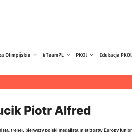
ka Olimpijskie
#TeamPL
PKOl
Edukacja PKOl
ucik Piotr Alfred
sta, trener, pierwszy polski medalista mistrzostw Europy junior