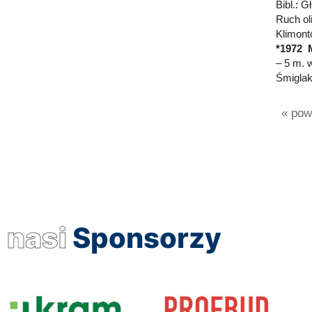
Bibl.: 
Ruch oli
Klimont
*1972 
– 5 m. w
Śmigla
« powr
nasi
Sponsorzy