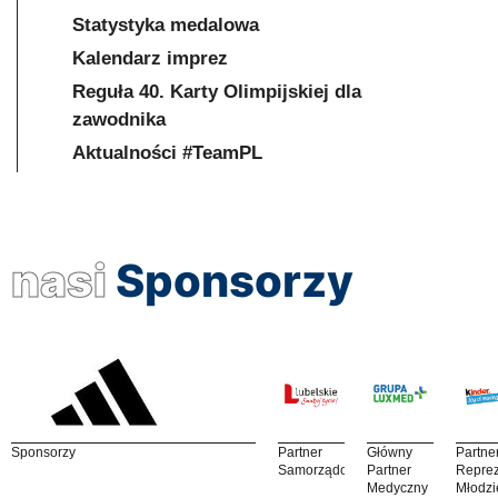
Statystyka medalowa
Kalendarz imprez
Reguła 40. Karty Olimpijskiej dla
zawodnika
Aktualności #TeamPL
nasi
Sponsorzy
Sponsorzy
Partner
Główny
Partne
Samorządowy
Partner
Reprez
Medyczny
Młodzi