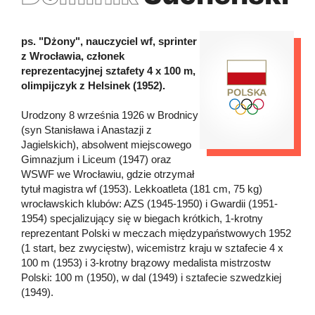
ps. "Dżony", nauczyciel wf, sprinter
z Wrocławia, członek
reprezentacyjnej sztafety 4 x 100 m,
olimpijczyk z Helsinek (1952).
Urodzony 8 września 1926 w Brodnicy
(syn Stanisława i Anastazji z
Jagielskich), absolwent miejscowego
Gimnazjum i Liceum (1947) oraz
WSWF we Wrocławiu, gdzie otrzymał
tytuł magistra wf (1953). Lekkoatleta (181 cm, 75 kg)
wrocławskich klubów: AZS (1945-1950) i Gwardii (1951-
1954) specjalizujący się w biegach krótkich, 1-krotny
reprezentant Polski w meczach międzypaństwowych 1952
(1 start, bez zwycięstw), wicemistrz kraju w sztafecie 4 x
100 m (1953) i 3-krotny brązowy medalista mistrzostw
Polski: 100 m (1950), w dal (1949) i sztafecie szwedzkiej
(1949).