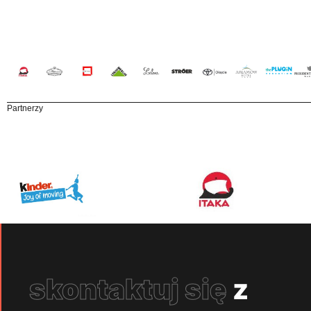
Partnerzy
skontaktuj się
z