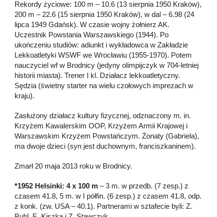
Rekordy życiowe: 100 m – 10.6 (13 sierpnia 1950 Kraków),
200 m – 22.6 (15 sierpnia 1950 Kraków), w dal – 6.98 (24
lipca 1949 Gdańsk). W czasie wojny żołnierz AK.
Uczestnik Powstania Warszawskiego (1944). Po
ukończeniu studiów: adiunkt i wykładowca w Zakładzie
Lekkoatletyki WSWF we Wrocławiu (1955-1970). Potem
nauczyciel wf w Brodnicy (jedyny olimpijczyk w 704-letniej
historii miasta). Trener I kl. Działacz lekkoatletyczny.
Sędzia (świetny starter na wielu czołowych imprezach w
kraju).
Zasłużony działacz kultury fizycznej, odznaczony m. in.
Krzyżem Kawalerskim OOP, Krzyżem Armii Krajowej i
Warszawskim Krzyżem Powstańczym. Żonaty (Gabriela),
ma dwoje dzieci (syn jest duchownym, franciszkaninem).
Zmarł 20 maja 2013 roku w Brodnicy.
*1952 Helsinki: 4 x 100 m
– 3 m. w przedb. (7 zesp.) z
czasem 41.8, 5 m. w I półfin. (6 zesp.) z czasem 41.8, odp.
z konk. (zw. USA – 40.1). Partnerami w sztafecie byli: Z.
Buhl, E. Kiszka i Z. Stawczyk.