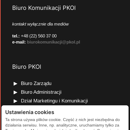
Biuro Komunikacji PKOl
kontakt wyłącznie dla mediów
tel.:
+48 (22) 560 37 00
e-mail:
biurokomunikacji@pkol.pl
Biuro PKOl
Biuro Zarządu
Biuro Administracji
Dział Marketingu i Komunikacji
Dział Edukacji Olimpijskiej
Ustawienia cookies
Dział Finansów i Kadr
Ta strona używa plików cookie. Część z nich jest niezbędna do
działania serwisu. Inne, np. analityczne, uruchamiamy tylko za
Dział Projektów Olimpijskich