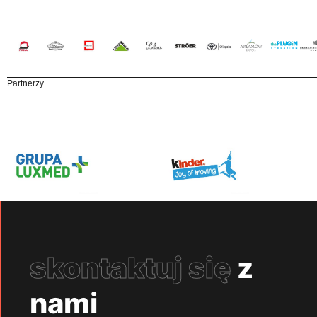
Partnerzy
skontaktuj się
z
nami