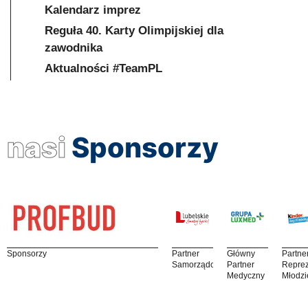
Kalendarz imprez
Reguła 40. Karty Olimpijskiej dla
zawodnika
Aktualności #TeamPL
nasi
Sponsorzy
Sponsorzy
Partner
Główny
Partne
Samorządowy
Partner
Reprez
Medyczny
Młodzi