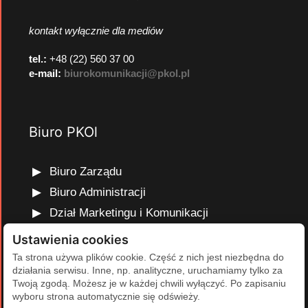
kontakt wyłącznie dla mediów
tel.:
+48 (22) 560 37 00
e-mail:
biurokomunikacji@pkol.pl
Biuro PKOl
Biuro Zarządu
Biuro Administracji
Dział Marketingu i Komunikacji
Dział Edukacji Olimpijskiej
Ustawienia cookies
Dział Finansów i Kadr
Ta strona używa plików cookie. Część z nich jest niezbędna do
działania serwisu. Inne, np. analityczne, uruchamiamy tylko za
Dział Projektów Olimpijskich
Twoją zgodą. Możesz je w każdej chwili wyłączyć. Po zapisaniu
Dział Programów Rozwojowych
wyboru strona automatycznie się odświeży.