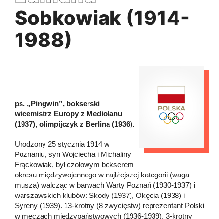
Sobkowiak (1914-
1988)
ps. „Pingwin”, bokserski
wicemistrz Europy z Mediolanu
(1937), olimpijczyk z Berlina (1936).
Urodzony 25 stycznia 1914 w
Poznaniu, syn Wojciecha i Michaliny
Frąckowiak, był czołowym bokserem
okresu międzywojennego w najlżejszej kategorii (waga
musza) walcząc w barwach Warty Poznań (1930-1937) i
warszawskich klubów: Skody (1937), Okęcia (1938) i
Syreny (1939). 13-krotny (8 zwycięstw) reprezentant Polski
w meczach międzypaństwowych (1936-1939), 3-krotny