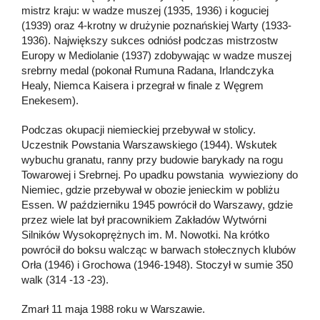
mistrz kraju: w wadze muszej (1935, 1936) i koguciej
(1939) oraz 4-krotny w drużynie poznańskiej Warty (1933-
1936). Największy sukces odniósł podczas mistrzostw
Europy w Mediolanie (1937) zdobywając w wadze muszej
srebrny medal (pokonał Rumuna Radana, Irlandczyka
Healy, Niemca Kaisera i przegrał w finale z Węgrem
Enekesem).
Podczas okupacji niemieckiej przebywał w stolicy.
Uczestnik Powstania Warszawskiego (1944). Wskutek
wybuchu granatu, ranny przy budowie barykady na rogu
Towarowej i Srebrnej. Po upadku powstania wywieziony do
Niemiec, gdzie przebywał w obozie jenieckim w pobliżu
Essen. W październiku 1945 powrócił do Warszawy, gdzie
przez wiele lat był pracownikiem Zakładów Wytwórni
Silników Wysokoprężnych im. M. Nowotki. Na krótko
powrócił do boksu walcząc w barwach stołecznych klubów
Orła (1946) i Grochowa (1946-1948). Stoczył w sumie 350
walk (314 -13 -23).
Zmarł 11 maja 1988 roku w Warszawie.