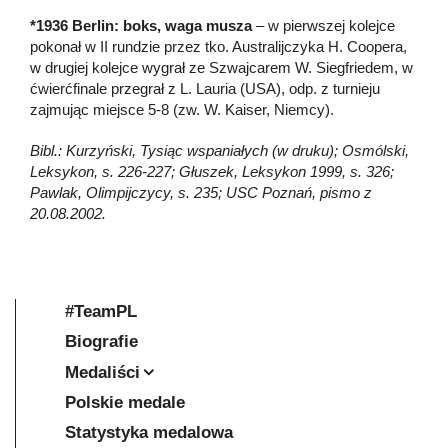
*1936 Berlin: boks, waga musza
– w pierwszej kolejce
pokonał w II rundzie przez tko. Australijczyka H. Coopera,
w drugiej kolejce wygrał ze Szwajcarem W. Siegfriedem, w
ćwierćfinale przegrał z L. Lauria (USA), odp. z turnieju
zajmując miejsce 5-8 (zw. W. Kaiser, Niemcy).
Bibl.: Kurzyński, Tysiąc wspaniałych (w druku); Osmólski,
Leksykon, s. 226-227; Głuszek, Leksykon 1999, s. 326;
Pawlak, Olimpijczycy, s. 235; USC Poznań, pismo z
20.08.2002.
#TeamPL
Biografie
Medaliści
Polskie medale
Statystyka medalowa