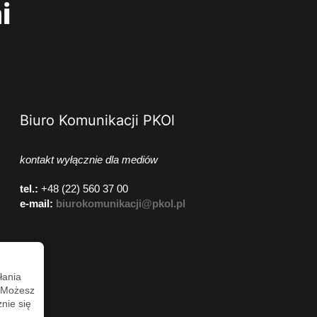
i
Biuro Komunikacji PKOl
kontakt wyłącznie dla mediów
tel.:
+48 (22) 560 37 00
e-mail:
biurokomunikacji@pkol.pl
łania
. Możesz
nie się