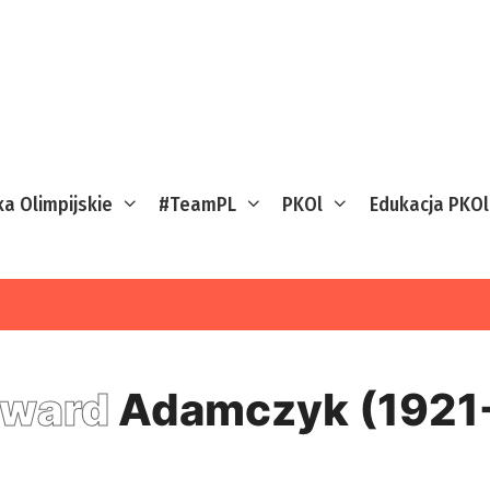
ka Olimpijskie
#TeamPL
PKOl
Edukacja PKOl
dward
Adamczyk (1921