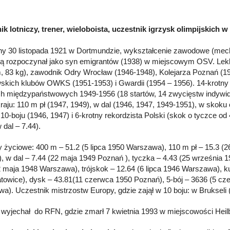
k lotniczy, trener, wieloboista, uczestnik igrzysk olimpijskich w
y 30 listopada 1921 w Dortmundzie, wykształcenie zawodowe (mecha
ą rozpoczynał jako syn emigrantów (1938) w miejscowym OSV. Lekko
, 83 kg), zawodnik Odry Wrocław (1946-1948), Kolejarza Poznań (19
skich klubów OWKS (1951-1953) i Gwardii (1954 – 1956). 14-krotny 
 międzypaństwowych 1949-1956 (18 startów, 14 zwycięstw indywidu
kraju: 110 m pł (1947, 1949), w dal (1946, 1947, 1949-1951), w skoku 
 10-boju (1946, 1947) i 6-krotny rekordzista Polski (skok o tyczce od
 dal – 7.44).
 życiowe: 400 m – 51.2 (5 lipca 1950 Warszawa), 110 m pł – 15.3 (
, w dal – 7.44 (22 maja 1949 Poznań ), tyczka – 4.43 (25 września
2 maja 1948 Warszawa), trójskok – 12.64 (6 lipca 1946 Warszawa), ku
towice), dysk – 43.81(11 czerwca 1950 Poznań), 5-bój – 3636 (5 c
a). Uczestnik mistrzostw Europy, gdzie zajął w 10 boju: w Brukseli (
wyjechał do RFN, gdzie zmarł 7 kwietnia 1993 w miejscowości Heilb