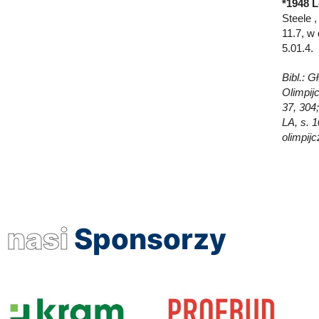
*1948 L
Steele 
11.7, w
5.01.4.
Bibl.: 
Olimpijc
37, 304
LA, s. 1
olimpijc
nasi
Sponsorzy