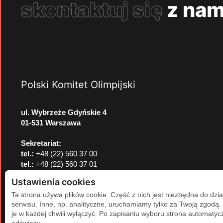
skontaktuj się
z nam
Polski Komitet Olimpijski
ul. Wybrzeże Gdyńskie 4
01-531 Warszawa
Sekretariat:
tel.:
+48 (22) 560 37 00
tel.:
+48 (22) 560 37 01
e-mail:
pkol@pkol.pl
Ustawienia cookies
Ta strona używa plików cookie. Część z nich jest niezbędna do dzia
serwisu. Inne, np. analityczne, uruchamiamy tylko za Twoją zgodą
je w każdej chwili wyłączyć. Po zapisaniu wyboru strona automatycz