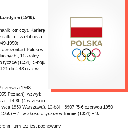
 Londynie (1948).
nik lotniczy). Karierę
atleta – wieloboista
49-1950) i
reprezentant Polski w
alnych), 11-krotny
o tyczce (1954), 5-boju
 4.21 do 4.43 oraz w
26 czerwca 1948
 1955 Poznań), wzwyż –
la – 14.80 (4 września
zerwca 1950 Warszawa), 10-bój – 6907 (5-6 czerwca 1950
1950) – 7 i w skoku o tyczce w Bernie (1954) – 9.
ronn i tam też jest pochowany.