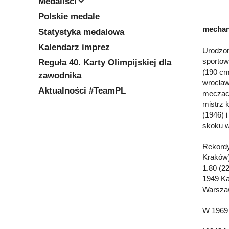
Medaliści
Polskie medale
mechani
Statystyka medalowa
Kalendarz imprez
Urodzon
sportow
Reguła 40. Karty Olimpijskiej dla
(190 cm
zawodnika
wrocław
Aktualności #TeamPL
meczach
mistrz 
(1946) i
skoku w
Rekordy
Kraków)
1.80 (2
1949 Ka
Warszaw
W 1969 