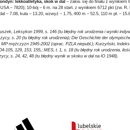
ondyn: lekkoatletyka, skok w dal
– zakw. się do finału z wynikiem 6
, USA – 7820); 10-bój – 6 m. na 28 start. z wynikiem 6712 pkt (zw. R
 dal – 7.08, kula – 13.20, wzwyż – 1.75, 400 m – 52.5, 110 m pł. – 15
Głuszek, Leksykon 1999, s. 146 (tu błędny rok urodzenia i wyniki ind
zycy, s. 20 (tu błędny rok urodzenia); Die Geschichte der olympische
; MP mężczyzn 1945-2002 (oprac. PZLA niepubl.); Kurzyński, Indeks 
04-105, 129, 153, 155,; MES, t. 1, s. 18 (tu błędny rok urodzenia, il
zycy, s. 24, 42, 48 (tu błędny wynik w skoku w dal na IO 1948).