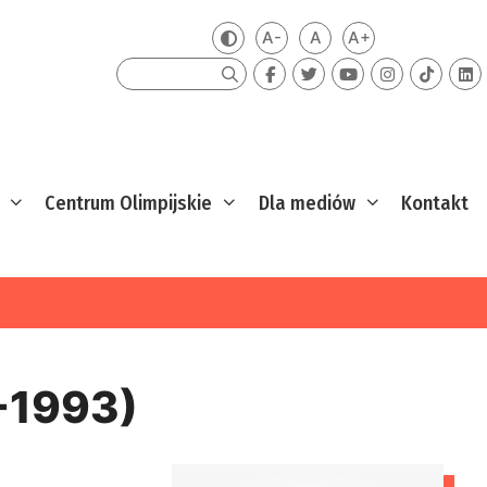
A-
A
A+
Zmień kontrast
Mniejsza czcionka
Domyślna czcionka
Większa czcion
Szukaj
Centrum Olimpijskie
Dla mediów
Kontakt
-1993)