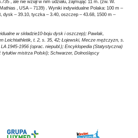
.735 , ale nie wziął w nim udziału, zajmując 11 m. (zw. W.
. Mathias , USA – 7139) . Wyniki indywidualne Polaka: 100 m –
.8, dysk – 39.10, tyczka – 3.40, oszczep – 43.68, 1500 m –
ywidualne w składzie10-boju dysk i oszczep); Pawlak,
n Leichtathletik, t. 2, s. 35, 42; Łojewski, Mecze mężczyzn, s.
LA 1945-1956 (oprac. niepubl.); Encyklopedia (Statystyczna)
ość tytułów mistrza Polski); Schwarzer, Dolnośląscy