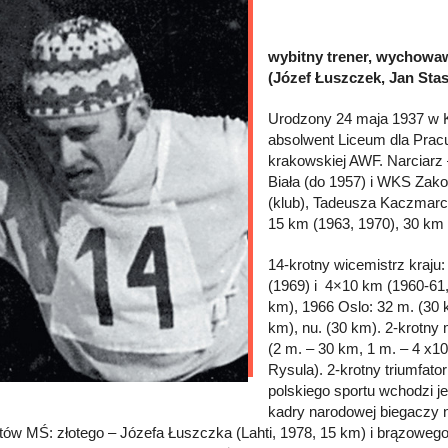
wybitny trener, wychowaw
(Józef Łuszczek, Jan Stas
Urodzony 24 maja 1937 w Ko
absolwent Liceum dla Prac
krakowskiej AWF. Narciarz 
Biała (do 1957) i WKS Zak
(klub), Tadeusza Kaczmarcz
15 km (1963, 1970), 30 km 
14-krotny wicemistrz kraju
(1969) i 4×10 km (1960-61
km), 1966 Oslo: 32 m. (30 
km), nu. (30 km). 2-krotny 
(2 m. – 30 km, 1 m. – 4 x1
Rysula). 2-krotny triumfat
polskiego sportu wchodzi j
kadry narodowej biegaczy 
tów MŚ: złotego – Józefa Łuszczka (Lahti, 1978, 15 km) i brązowego