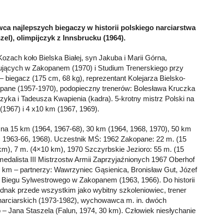
ca najlepszych biegaczy w historii polskiego narciarstwa
zel), olimpijczyk z Innsbrucku (1964).
zach koło Bielska Białej, syn Jakuba i Marii Górna,
ujących w Zakopanem (1970) i Studium Trenerskiego przy
– biegacz (175 cm, 68 kg), reprezentant Kolejarza Bielsko-
opane (1957-1970), podopieczny trenerów: Bolesława Kruczka
yka i Tadeusza Kwapienia (kadra). 5-krotny mistrz Polski na
(1967) i 4 x10 km (1967, 1969).
: na 15 km (1964, 1967-68), 30 km (1964, 1968, 1970), 50 km
, 1963-66, 1968). Uczestnik MŚ: 1962 Zakopane: 22 m. (15
km), 7 m. (4×10 km), 1970 Szczyrbskie Jezioro: 55 m. (15
medalista III Mistrzostw Armii Zaprzyjaźnionych 1967 Oberhof
0 km – partnerzy: Wawrzyniec Gąsienica, Bronisław Gut, Józef
or Biegu Sylwestrowego w Zakopanem (1963, 1966). Do historii
ednak przede wszystkim jako wybitny szkoleniowiec, trener
narciarskich (1973-1982), wychowawca m. in. dwóch
 – Jana Staszela (Falun, 1974, 30 km). Człowiek niesłychanie