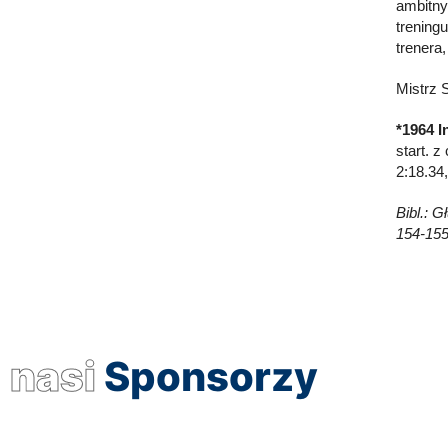
ambitny
trening
trenera
Mistrz 
*1964 I
start. 
2:18.34,
Bibl.: 
154-155
nasi
Sponsorzy