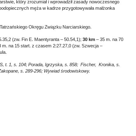
rciarstwie, który zrozumiał i wprowadził zasady nowoczesnego
a podopiecznych męża w kadrze przygotowywała małżonka
z Tatrzańskiego Okręgu Związku Narciarskiego.
.35,2 (zw. Fin E. Maentyranta – 50.54,1);
30 km
– 35 m. na 70
 m. na 15 start. z czasem 2:27.27,0 (zw. Szwecja –
ula.
 t. 1, s. 104; Porada, Igrzyska, s. 858; Fischer, Kronika, s.
 Zakopane, s. 289-296; Wywiad środowiskowy.