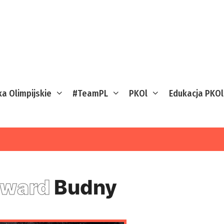
ka Olimpijskie
#TeamPL
PKOl
Edukacja PKOl
dward
Budny