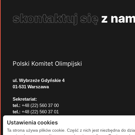
skontaktuj się
z nam
Polski Komitet Olimpijski
ul. Wybrzeże Gdyńskie 4
01-531 Warszawa
Sekretariat:
tel.:
+48 (22) 560 37 00
tel.:
+48 (22) 560 37 01
e-mail:
pkol@pkol.pl
Ustawienia cookies
Ta strona używa plików cookie. Część z nich jest niezbędna do dzia