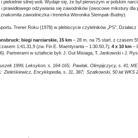
 i piekielnie silnej woli. Wydaje się, że był pierwszym w polskim na
u i prawidłowego odżywiania się zawodników (owocowe mikstury dl
, znakomita zawodniczka i trenerka Weronika Stempak-Budny).
Sportu. Trener Roku (1978) w plebiscycie czytelników „PS”. Działac
nnsbruck: biegi narciarskie, 15 km
– 28 m. na 75 start. z czasem 55
z czasem 1:41.31,9 (zw. Fin E. Maentyranta – 1:30.50,7);
4 x 10 km
– 8
6). Partnerami w sztafecie byli: J. Gut Misiaga, T. Jankowski i J. Rys
Głuszek 1999, Leksykon, s. 164-165; Pawlak, Olimpijczycy, s. 41; MES,
; Zieleśkiewicz, Encyklopedia, s. 31, 387; Szatkowski, 50 lat WKS