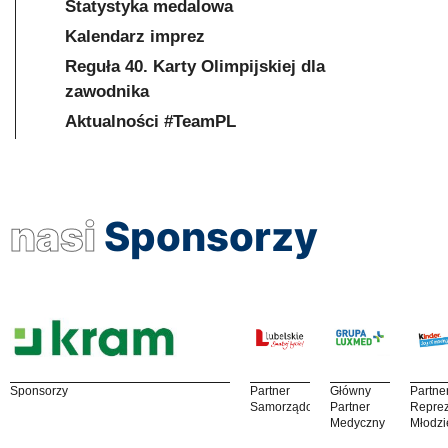
Statystyka medalowa
Kalendarz imprez
Reguła 40. Karty Olimpijskiej dla
zawodnika
Aktualności #TeamPL
nasi
Sponsorzy
Sponsorzy
Partner
Główny
Partne
Samorządowy
Partner
Reprez
Medyczny
Młodzi