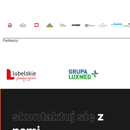
Partnerzy
skontaktuj się
z