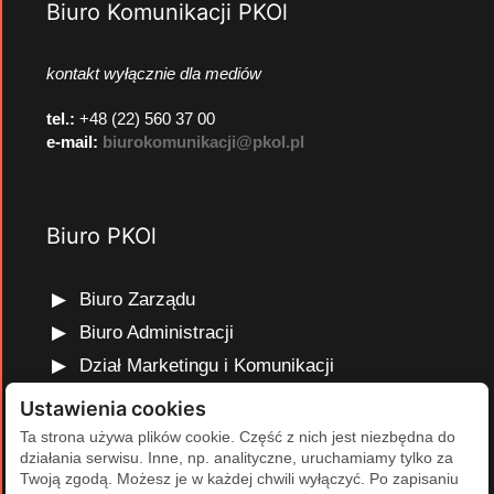
Biuro Komunikacji PKOl
kontakt wyłącznie dla mediów
tel.:
+48 (22) 560 37 00
e-mail:
biurokomunikacji@pkol.pl
Biuro PKOl
Biuro Zarządu
Biuro Administracji
Dział Marketingu i Komunikacji
Dział Edukacji Olimpijskiej
Ustawienia cookies
Dział Finansów i Kadr
Ta strona używa plików cookie. Część z nich jest niezbędna do
działania serwisu. Inne, np. analityczne, uruchamiamy tylko za
Dział Projektów Olimpijskich
Twoją zgodą. Możesz je w każdej chwili wyłączyć. Po zapisaniu