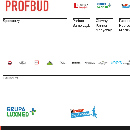
Sponsorzy
Partner
Główny
Partne
Samorządowy
Partner
Reprez
Medyczny
Młodzi
Partnerzy