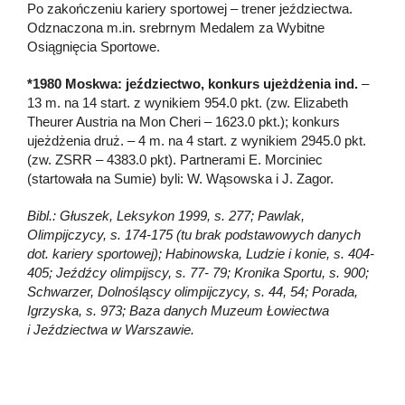
Po zakończeniu kariery sportowej – trener jeździectwa.
Odznaczona m.in. srebrnym Medalem za Wybitne
Osiągnięcia Sportowe.
*1980 Moskwa: jeździectwo, konkurs ujeżdżenia ind.
–
13 m. na 14 start. z wynikiem 954.0 pkt. (zw. Elizabeth
Theurer Austria na Mon Cheri – 1623.0 pkt.); konkurs
ujeżdżenia druż. – 4 m. na 4 start. z wynikiem 2945.0 pkt.
(zw. ZSRR – 4383.0 pkt). Partnerami E. Morciniec
(startowała na Sumie) byli: W. Wąsowska i J. Zagor.
Bibl.: Głuszek, Leksykon 1999, s. 277; Pawlak,
Olimpijczycy, s. 174-175 (tu brak podstawowych danych
dot. kariery sportowej); Habinowska, Ludzie i konie, s. 404-
405; Jeźdźcy olimpijscy, s. 77- 79; Kronika Sportu, s. 900;
Schwarzer, Dolnośląscy olimpijczycy, s. 44, 54; Porada,
Igrzyska, s. 973; Baza danych Muzeum Łowiectwa
i Jeździectwa w Warszawie.