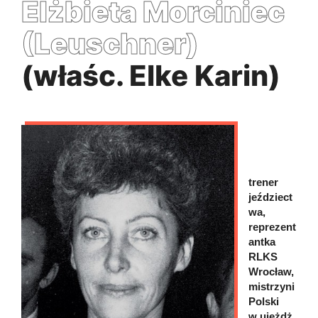
Elżbieta Morciniec
(Leuschner)
(właśc. Elke Karin)
trener
jeździect
wa,
reprezent
antka
RLKS
Wrocław,
mistrzyni
Polski
w ujeżdż