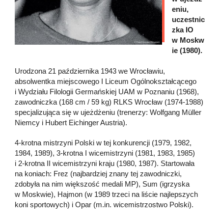
eniu,
uczestnic
zka IO
w Moskw
ie (1980).
Urodzona 21 października 1943 we Wrocławiu,
absolwentka miejscowego I Liceum Ogólnokształcącego
i Wydziału Filologii Germańskiej UAM w Poznaniu (1968),
zawodniczka (168 cm / 59 kg) RLKS Wrocław (1974-1988)
specjalizująca się w ujeżdżeniu (trenerzy: Wolfgang Müller
Niemcy i Hubert Eichinger Austria).
4-krotna mistrzyni Polski w tej konkurencji (1979, 1982,
1984, 1989), 3-krotna I wicemistrzyni (1981, 1983, 1985)
i 2-krotna II wicemistrzyni kraju (1980, 1987). Startowała
na koniach: Frez (najbardziej znany tej zawodniczki,
zdobyła na nim większość medali MP), Sum (igrzyska
w Moskwie), Hajmon (w 1989 trzeci na liście najlepszych
koni sportowych) i Opar (m.in. wicemistrzostwo Polski).