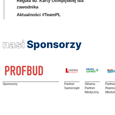
Reguła 40. Karty Olimpijskiej dla
zawodnika
Aktualności #TeamPL
nasi
Sponsorzy
Sponsorzy
Partner
Główny
Partne
Samorządowy
Partner
Reprez
Medyczny
Młodzi