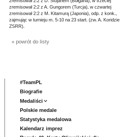
zremisował 2:2 z D. Stojanem (Bułgaria), w trzeciej
zremisował 2:2 z A. Gungorem (Turcja), w czwartej
zremisował 2:2 z M. Kitamurą (Japonia), odp. z konk.,
zajmując w turnieju m. 5-10 na 23 start. (zw. A. Koridzie
ZSRR).
« powrót do listy
#TeamPL
Biografie
Medaliści
Polskie medale
Statystyka medalowa
Kalendarz imprez