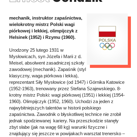
mechanik, instruktor zapaśnictwa,
wielokrotny mistrz Polski wagi
piórkowej i lekkiej, olimpijczyk z
Helsinek (1952) i Rzymu (1960).
Urodzony 25 lutego 1931 w
Mysłowicach, syn Józefa i Marii z d.
Meisel, absolwent zasadniczej szkoły
zawodowej (mechanik). Zapaśnik (styl
klasyczny, waga piórkowa i lekka),
reprezentant Siły Mysłowice (od 1947) i Górnika Katowice
(1952-1963), trenowany przez Stefana Szajewskiego. 8-
krotny mistrz Polski: wagi piórkowej (1951) i lekkiej (1954-
1960). Olimpijczyk (1952, 1960). Uchodzi za jeden z
najwybitniejszych talentów w historii polskiego
zapaśnictwa. Zawodnik o błyskotliwej technice nie zrobił
jednak spodziewanej kariery. Na przeszkodzie stanęły
zbyt słabe (jak na wagę 68 kg) warunki fizyczne i
znajdujący się jeszcze w powijakach warsztat trenersko –