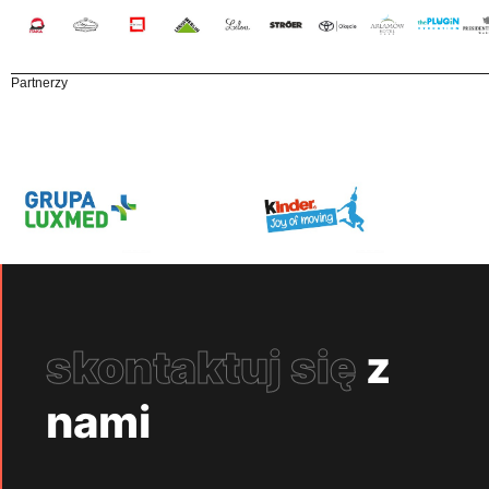
Partnerzy
skontaktuj się
z
nami