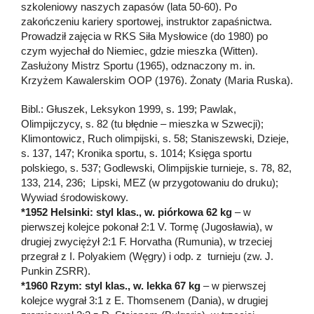
szkoleniowy naszych zapasów (lata 50-60). Po
zakończeniu kariery sportowej, instruktor zapaśnictwa.
Prowadził zajęcia w RKS Siła Mysłowice (do 1980) po
czym wyjechał do Niemiec, gdzie mieszka (Witten).
Zasłużony Mistrz Sportu (1965), odznaczony m. in.
Krzyżem Kawalerskim OOP (1976). Żonaty (Maria Ruska).
Bibl.: Głuszek, Leksykon 1999, s. 199; Pawlak,
Olimpijczycy, s. 82 (tu błędnie – mieszka w Szwecji);
Klimontowicz, Ruch olimpijski, s. 58; Staniszewski, Dzieje,
s. 137, 147; Kronika sportu, s. 1014; Księga sportu
polskiego, s. 537; Godlewski, Olimpijskie turnieje, s. 78, 82,
133, 214, 236; Lipski, MEZ (w przygotowaniu do druku);
Wywiad środowiskowy.
*1952 Helsinki: styl klas., w. piórkowa 62 kg
– w
pierwszej kolejce pokonał 2:1 V. Tormę (Jugosławia), w
drugiej zwyciężył 2:1 F. Horvatha (Rumunia), w trzeciej
przegrał z I. Polyakiem (Węgry) i odp. z turnieju (zw. J.
Punkin ZSRR).
*1960 Rzym: styl klas., w. lekka 67 kg
– w pierwszej
kolejce wygrał 3:1 z E. Thomsenem (Dania), w drugiej