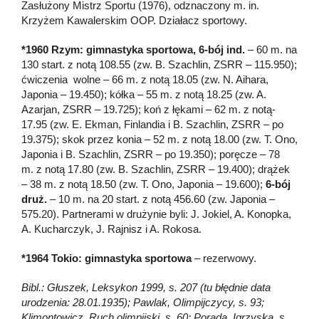
Zasłużony Mistrz Sportu (1976), odznaczony m. in.
Krzyżem Kawalerskim OOP. Działacz sportowy.
*1960 Rzym: gimnastyka sportowa, 6-bój ind.
– 60 m. na
130 start. z notą 108.55 (zw. B. Szachlin, ZSRR – 115.950);
ćwiczenia wolne – 66 m. z notą 18.05 (zw. N. Aihara,
Japonia – 19.450); kółka – 55 m. z notą 18.25 (zw. A.
Azarjan, ZSRR – 19.725); koń z łękami – 62 m. z notą-
17.95 (zw. E. Ekman, Finlandia i B. Szachlin, ZSRR – po
19.375); skok przez konia – 52 m. z notą 18.00 (zw. T. Ono,
Japonia i B. Szachlin, ZSRR – po 19.350); poręcze – 78
m. z notą 17.80 (zw. B. Szachlin, ZSRR – 19.400); drążek
– 38 m. z notą 18.50 (zw. T. Ono, Japonia – 19.600);
6-bój
druż.
– 10 m. na 20 start. z notą 456.60 (zw. Japonia –
575.20). Partnerami w drużynie byli: J. Jokiel, A. Konopka,
A. Kucharczyk, J. Rajnisz i A. Rokosa.
*1964 Tokio: gimnastyka sportowa
– rezerwowy.
Bibl.: Głuszek, Leksykon 1999, s. 207 (tu błędnie data
urodzenia: 28.01.1935); Pawlak, Olimpijczycy, s. 93;
Klimontowicz, Ruch olimpijski, s. 60; Porada, Igrzyska, s.