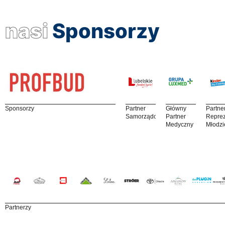
nasi
Sponsorzy
Sponsorzy
Partner
Główny
Partne
Samorządowy
Partner
Reprez
Medyczny
Młodzi
Partnerzy