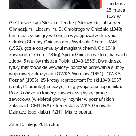
Urodzony
25 marca
1927 w
Goślinowie, syn Stefana i Teodozji Stołowskiej, absolwent
Gimnazjum i Liceum im. B. Chrobrego w Gnieźnie (1948),
tam nauczył się gry w hokeja i występował w drużynie
szkolnej Chrobry Gniezno oraz Wydziału Chemii UAM
(1952), gdzie otrzymał tytuł magistra chemii. Od 1948
zawodnik (176 cm, 78 kg) Spójni Gniezno w której barwach
zdobył 5 tytułów mistrza Polski (1948-1953). Dwa dalsze
tytuły mistrzowskie wywalczył podczas odbywania służby
wojskowej z drużynami OWKS Wrocław (1954) i OWKS
Poznań (1955). 25-krotny reprezentant Polski 1949-1957
(zdobył 1 bramkę)na pozycji rozgrywającego napastnika.
Po zakończeniu kariery zawodniczej łączył pracę
zawodową (wieloletni główny inżynier w poznańskich
zakładach CENTRA) z trenerską w WKS Grunwald.
Działacz tego klubu i PZHT. Mistrz sportu.
Zmarł 5 lutego 2011 roku.