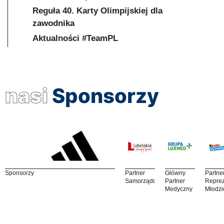
Reguła 40. Karty Olimpijskiej dla
zawodnika
Aktualności #TeamPL
nasi
Sponsorzy
Sponsorzy
Partner
Główny
Partne
Samorządowy
Partner
Reprez
Medyczny
Młodzi