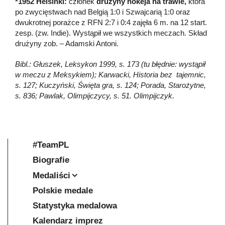
*1952 Helsinki:
członek
drużyny hokeja na trawie,
która
po zwycięstwach nad Belgią 1:0 i Szwajcarią 1:0 oraz
dwukrotnej porażce z RFN 2:7 i 0:4 zajęła 6 m. na 12 start.
zesp. (zw. Indie). Wystąpił we wszystkich meczach. Skład
drużyny zob. – Adamski Antoni.
Bibl.: Głuszek, Leksykon 1999, s. 173 (tu błędnie: wystąpił
w meczu z Meksykiem); Karwacki, Historia bez tajemnic,
s. 127; Kuczyński, Święta gra, s. 124; Porada, Starożytne,
s. 836; Pawlak, Olimpijczycy, s. 51. Olimpijczyk.
#TeamPL
Biografie
Medaliści
Polskie medale
Statystyka medalowa
Kalendarz imprez