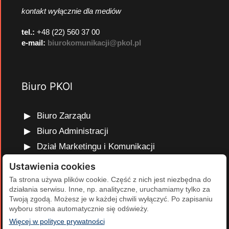
kontakt wyłącznie dla mediów
tel.:
+48 (22) 560 37 00
e-mail:
biurokomunikacji@pkol.pl
Biuro PKOl
Biuro Zarządu
Biuro Administracji
Dział Marketingu i Komunikacji
Dział Edukacji Olimpijskiej
Ustawienia cookies
Dział Finansów i Kadr
Ta strona używa plików cookie. Część z nich jest niezbędna do
działania serwisu. Inne, np. analityczne, uruchamiamy tylko za
Dział Projektów Olimpijskich
Twoją zgodą. Możesz je w każdej chwili wyłączyć. Po zapisaniu
Dział Programów Rozwojowych
wyboru strona automatycznie się odświeży.
(otwiera się w nowej karcie)
Więcej w polityce prywatności