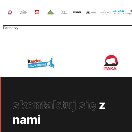
Partnerzy
skontaktuj się
z
nami