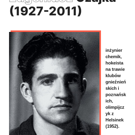
(1927-2011)
inżynier
chemik,
hokeista
na trawie
klubów
gnieźnień
skich i
poznańsk
ich,
olimpijcz
yk z
Helsinek
(1952).