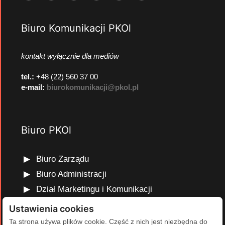
Biuro Komunikacji PKOl
kontakt wyłącznie dla mediów
tel.:
+48 (22) 560 37 00
e-mail:
biurokomunikacji@pkol.pl
Biuro PKOl
Biuro Zarządu
Biuro Administracji
Dział Marketingu i Komunikacji
Dział Edukacji Olimpijskiej
Ustawienia cookies
Dział Finansów i Kadr
Ta strona używa plików cookie. Część z nich jest niezbędna do