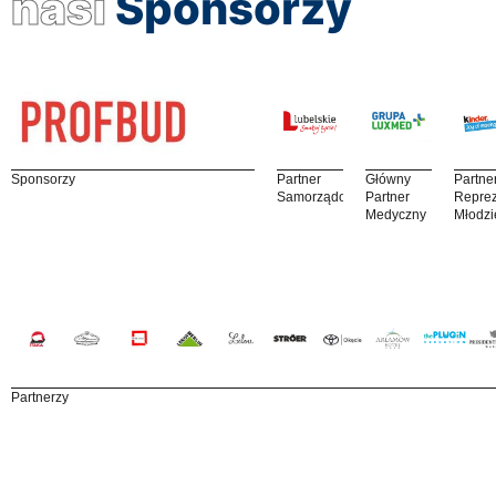
nasi
Sponsorzy
Sponsorzy
Partner
Główny
Partne
Samorządowy
Partner
Reprez
Medyczny
Młodzi
Partnerzy