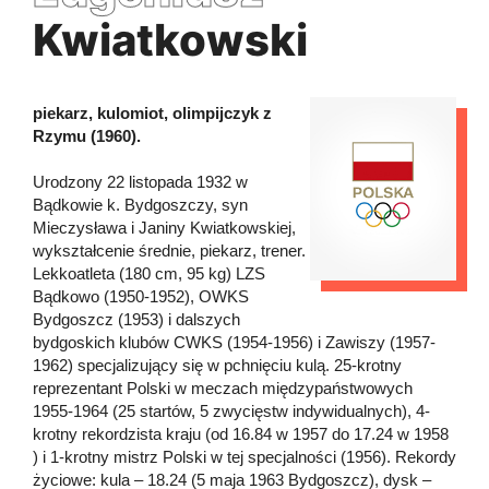
Kwiatkowski
piekarz, kulomiot, olimpijczyk z
Rzymu (1960).
Urodzony 22 listopada 1932 w
Bądkowie k. Bydgoszczy, syn
Mieczysława i Janiny Kwiatkowskiej,
wykształcenie średnie, piekarz, trener.
Lekkoatleta (180 cm, 95 kg) LZS
Bądkowo (1950-1952), OWKS
Bydgoszcz (1953) i dalszych
bydgoskich klubów CWKS (1954-1956) i Zawiszy (1957-
1962) specjalizujący się w pchnięciu kulą. 25-krotny
reprezentant Polski w meczach międzypaństwowych
1955-1964 (25 startów, 5 zwycięstw indywidualnych), 4-
krotny rekordzista kraju (od 16.84 w 1957 do 17.24 w 1958
) i 1-krotny mistrz Polski w tej specjalności (1956). Rekordy
życiowe: kula – 18.24 (5 maja 1963 Bydgoszcz), dysk –