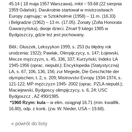
45.14 ( 18 maja 1957 Warszawa), młot – 59.68 (22 sierpnia
1959 Gdańsk). Dwukrotnie startował w mistrzostwach
Europy zajmując: w Sztokholmie (1958) – 11 m. (16.33)
i Belgradzie (1962) – 13 m. (17.05). Żonaty (Zofia Honorata
Gawarzyńska), dwoje dzieci. Zmarł 9 lutego 1985 w
Bydgoszczy, gdzie też jest pochowany.
Bibl.: Głuszek, Leksyykon 1999, s. 253 (tu błędny rok
urodzenia: 1922); Pawlak, Olimpijczycy, s. 147; Łojewski,
Mecze mężczyzn, s. 45, 336, 337; Kurzyński, Indeks LA
1945-1956 (oprac. niepubl.); Encyklopedia (Statystyczna)
LA, s. 67, 106, 136, 156; zur Megede, Die Geschichte der
olympischen, t. 2, s. 209; Mistrovstvi Evropy 1934-1974, s.
121-122; MP mężczyzn 1945- 2002 (oprac. PZLA niepubl.);
Maciejewski, Bydgoscy olimpijczycy, s. 6, 24; USC
Bydgoszcz , AZ 490/1985.
*1960 Rzym: kula
– w elim. osiągnął 16.71 (min. kwalifik.
16.80), odp. z konk. (zw. W. Nieder, USA – 19.68).
« powrót do listy