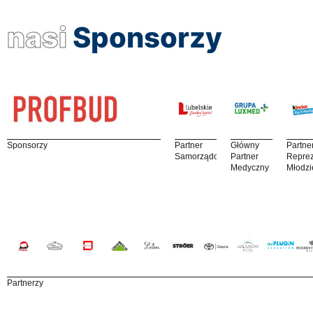
nasi
Sponsorzy
Sponsorzy
Partner
Główny
Partne
Samorządowy
Partner
Reprez
Medyczny
Młodzi
Partnerzy