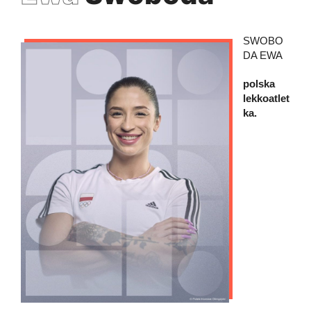
SWOBO
DA EWA
polska
lekkoatlet
ka.