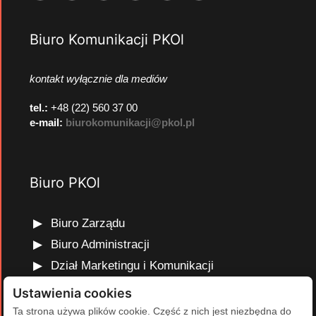
Biuro Komunikacji PKOl
kontakt wyłącznie dla mediów
tel.:
+48 (22) 560 37 00
e-mail:
biurokomunikacji@pkol.pl
Biuro PKOl
Biuro Zarządu
Biuro Administracji
Dział Marketingu i Komunikacji
Dział Edukacji Olimpijskiej
Ustawienia cookies
Dział Finansów i Kadr
Ta strona używa plików cookie. Część z nich jest niezbędna do