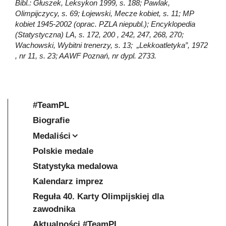
Bibl.: Głuszek, Leksykon 1999, s. 188; Pawlak,
Olimpijczycy, s. 69; Łojewski, Mecze kobiet, s. 11; MP
kobiet 1945-2002 (oprac. PZLA niepubl.); Encyklopedia
(Statystyczna) LA, s. 172, 200 , 242, 247, 268, 270;
Wachowski, Wybitni trenerzy, s. 13; „Lekkoatletyka”, 1972
, nr 11, s. 23; AAWF Poznań, nr dypl. 2733.
#TeamPL
Biografie
Medaliści
Polskie medale
Statystyka medalowa
Kalendarz imprez
Reguła 40. Karty Olimpijskiej dla
zawodnika
Aktualności #TeamPL