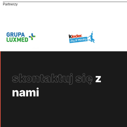
Partnerzy
skontaktuj się
z
nami