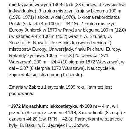
międzypaństwowych 1969-1976 (28 startów, 3 zwycięstwa
indywidualne), 3-krotna mistrzyni kraju w biegu na 100 m
(1970, 1971) i skoku w dal (1970), 1-krotna rekordzistka
Polski (sztafeta 4 x 100 m – 44.19). 2-krotna mistrzyni
Europy Juniorek w 1970 w Paryżu w biegu na 100 m (12.0)
i w sztafecie 4 x 100 m (45.2) wraz z A. Szubert, U.
Soszką i E. Nowak. Uczestniczka (wśród seniorek)
mistrzostw Europy, Uniwersjady, finału Pucharu Europy.
Rekordy życiowe: 100 m – 11.3 (20 czerwca 1971
Warszawa), 200 m – 24.4 (10 sierpnia 1972 Warszawa), w
dal – 6.37 (8 sierpnia 1970 Warszawa). Nauczycielka,
zajmowała się także pracą trenerską.
Zmarła w Zabrzu 1 stycznia 1999 roku i tam też jest
pochowana.
*1972 Monachium: lekkoatletyka, 4×100 m
– 4 m. w I
przedb. (8 zesp.) z czasem 44.19, 8 m. w finale (8 zesp.) z
czasem 44.20 (zw. RFN – 42.8). Partnerkami w sztafecie
były: B. Bakulin, D. Jędrejek i U. Jóźwik.