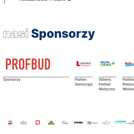
nasi
Sponsorzy
Sponsorzy
Partner
Główny
Partne
Samorządowy
Partner
Reprez
Medyczny
Młodzi