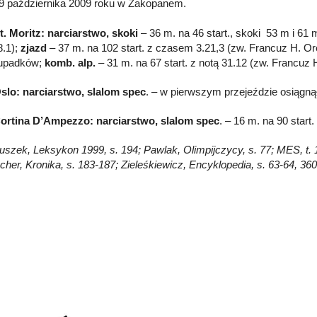
9 października 2009 roku w Zakopanem.
t. Moritz: narciarstwo, skoki
– 36 m. na 46 start., skoki 53 m i 61
8.1);
zjazd
– 37 m. na 102 start. z czasem 3.21,3 (zw. Francuz H. Orei
 upadków;
komb. alp.
– 31 m. na 67 start. z notą 31.12 (zw. Francuz H.
Oslo:
narciarstwo,
slalom spec
. – w pierwszym przejeździe osiągną
Cortina D’Ampezzo:
narciarstwo,
slalom spec
. – 16 m. na 90 start.
łuszek, Leksykon 1999, s. 194; Pawlak, Olimpijczycy, s. 77; MES, t. 1
scher, Kronika, s. 183-187; Zieleśkiewicz, Encyklopedia, s. 63-64, 3