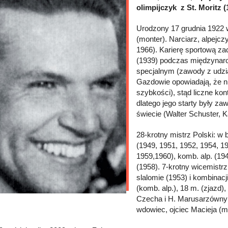
olimpijczyk z St. Moritz (
Urodzony 17 grudnia 1922
(monter). Narciarz, alpej
1966). Karierę sportową z
(1939) podczas międzynaro
specjalnym (zawody z udzi
Gazdowie opowiadają, że n
szybkości), stąd liczne ko
dlatego jego starty były z
świecie (Walter Schuster, K
28-krotny mistrz Polski: w
(1949, 1951, 1952, 1954, 1
1959,1960), komb. alp. (19
(1958). 7-krotny wicemistrz
slalomie (1953) i kombinac
(komb. alp.), 18 m. (zjazd)
Czecha i H. Marusarzówny (
wdowiec, ojciec Macieja (mi