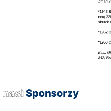
Zmarł 2
*1948 S
notą 22
skutek
*1952 
*1956 
Bibl.: G
842; Fi
nasi
Sponsorzy