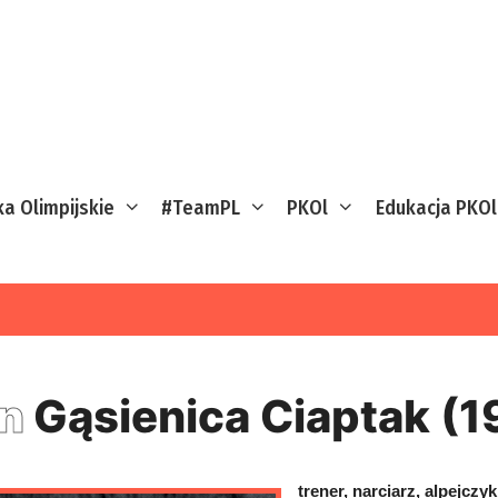
ka Olimpijskie
#TeamPL
PKOl
Edukacja PKOl
an
Gąsienica Ciaptak (
trener, narciarz, alpejcz