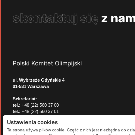
skontaktuj się
z nam
Polski Komitet Olimpijski
ul. Wybrzeże Gdyńskie 4
01-531 Warszawa
Sekretariat:
tel.:
+48 (22) 560 37 00
tel.:
+48 (22) 560 37 01
e-mail:
pkol@pkol.pl
Ustawienia cookies
Ta strona używa plików cookie. Część z nich jest niezbędna do dzia