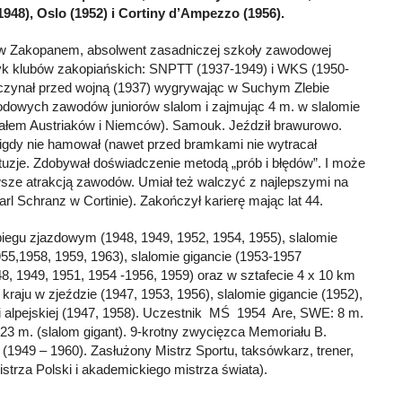
1948), Oslo (1952) i Cortiny d’Ampezzo (1956).
 w Zakopanem, absolwent zasadniczej szkoły zawodowej
czyk klubów zakopiańskich: SNPTT (1937-1949) i WKS (1950-
aczynał przed wojną (1937) wygrywając w Suchym Zlebie
dowych zawodów juniorów slalom i zajmując 4 m. w slalomie
ałem Austriaków i Niemców). Samouk. Jeździł brawurowo.
igdy nie hamował (nawet przed bramkami nie wytracał
ntuzje. Zdobywał doświadczenie metodą „prób i błędów”. I może
awsze atrakcją zawodów. Umiał też walczyć z najlepszymi na
arl Schranz w Cortinie). Zakończył karierę mając lat 44.
 biegu zjazdowym (1948, 1949, 1952, 1954, 1955), slalomie
955,1958, 1959, 1963), slalomie gigancie (1953-1957
48, 1949, 1951, 1954 -1956, 1959) oraz w sztafecie 4 x 10 km
 kraju w zjeździe (1947, 1953, 1956), slalomie gigancie (1952),
ji alpejskiej (1947, 1958). Uczestnik MŚ 1954 Are, SWE: 8 m.
, 23 m. (slalom gigant). 9-krotny zwycięzca Memoriału B.
1949 – 1960). Zasłużony Mistrz Sportu, taksówkarz, trener,
strza Polski i akademickiego mistrza świata).