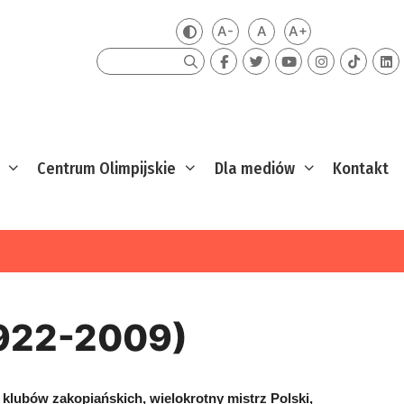
A-
A
A+
Zmień kontrast
Mniejsza czcionka
Domyślna czcionka
Większa czcion
Szukaj
Centrum Olimpijskie
Dla mediów
Kontakt
1922-2009)
yk klubów zakopiańskich, wielokrotny mistrz Polski,