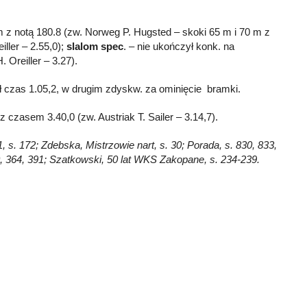
 m z notą 180.8 (zw. Norweg P. Hugsted – skoki 65 m i 70 m z
ller – 2.55,0);
slalom spec
. – nie ukończył konk. na
 Oreiller – 3.27).
ł czas 1.05,2, w drugim zdyskw. za ominięcie bramki.
 z czasem 3.40,0 (zw. Austriak T. Sailer – 3.14,7).
, s. 172; Zdebska, Mistrzowie nart, s. 30; Porada, s. 830, 833,
60, 364, 391; Szatkowski, 50 lat WKS Zakopane, s. 234-239.