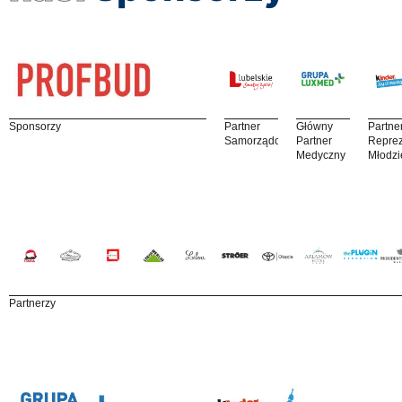
Sponsorzy
Partner
Główny
Partne
Samorządowy
Partner
Reprez
Medyczny
Młodzi
Partnerzy