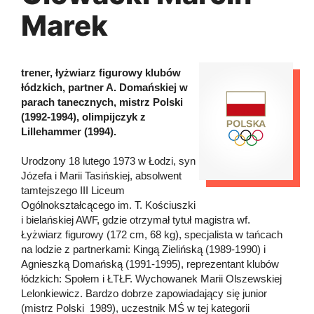
Marek
trener, łyżwiarz figurowy klubów
łódzkich, partner A. Domańskiej w
parach tanecznych, mistrz Polski
(1992-1994), olimpijczyk z
Lillehammer (1994).
Urodzony 18 lutego 1973 w Łodzi, syn
Józefa i Marii Tasińskiej, absolwent
tamtejszego III Liceum
Ogólnokształcącego im. T. Kościuszki
i bielańskiej AWF, gdzie otrzymał tytuł magistra wf.
Łyżwiarz figurowy (172 cm, 68 kg), specjalista w tańcach
na lodzie z partnerkami: Kingą Zielińską (1989-1990) i
Agnieszką Domańską (1991-1995), reprezentant klubów
łódzkich: Społem i ŁTŁF. Wychowanek Marii Olszewskiej
Lelonkiewicz. Bardzo dobrze zapowiadający się junior
(mistrz Polski 1989), uczestnik MŚ w tej kategorii