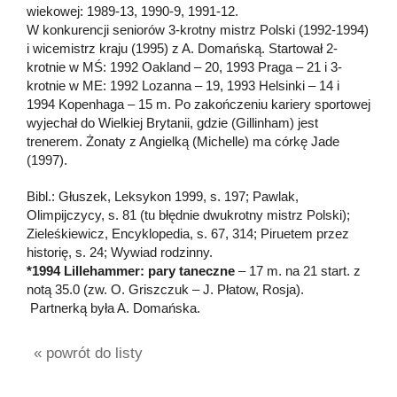
wiekowej: 1989-13, 1990-9, 1991-12.
W konkurencji seniorów 3-krotny mistrz Polski (1992-1994)
i wicemistrz kraju (1995) z A. Domańską. Startował 2-
krotnie w MŚ: 1992 Oakland – 20, 1993 Praga – 21 i 3-
krotnie w ME: 1992 Lozanna – 19, 1993 Helsinki – 14 i
1994 Kopenhaga – 15 m. Po zakończeniu kariery sportowej
wyjechał do Wielkiej Brytanii, gdzie (Gillinham) jest
trenerem. Żonaty z Angielką (Michelle) ma córkę Jade
(1997).
Bibl.: Głuszek, Leksykon 1999, s. 197; Pawlak,
Olimpijczycy, s. 81 (tu błędnie dwukrotny mistrz Polski);
Zieleśkiewicz, Encyklopedia, s. 67, 314; Piruetem przez
historię, s. 24; Wywiad rodzinny.
*1994 Lillehammer: pary taneczne
– 17 m. na 21 start. z
notą 35.0 (zw. O. Griszczuk – J. Płatow, Rosja).
Partnerką była A. Domańska.
« powrót do listy