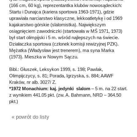
(166 cm, 60 kg), reprezentantka klubów nowosądeckich:
Startu i Dunajca (kariera sportowa 1963-1971), gdzie
uprawiała narciarstwo klasyczne, lekkoatletykę i od 1969
kajakarstwo górskie (slalomistka). Największym
osiągnięciem zawodniczki (startowała w MŚ 1971, 1973)
był start olimpijski i 5 m. wśród najlepszych na świecie.
Działaczka sportowa (członek komisji rewizyjnej PZK).
Mężatka (Władysław jest trenerem), ma syna Marka
(1973). Mieszka w Nowym Sączu.
Bibl.: Głuszek, Leksykon 1999, s. 198; Pawlak,
Olimpijczycy, s. 81; Porada, Igrzyska, s. 884; AAWF
Kraków, nr alb. 3027/ Z.
*1972 Monachium: kaj. jedynki slalom
– 5 m. na 22 start.
z wynikiem 441.05 pkt. (zw. A. Bahmann, NRD – 364.50
pkt.)
« powrót do listy