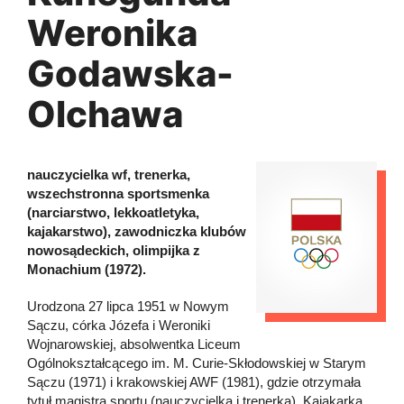
Weronika
Godawska-
Olchawa
nauczycielka wf, trenerka,
wszechstronna sportsmenka
(narciarstwo, lekkoatletyka,
kajakarstwo), zawodniczka klubów
nowosądeckich, olimpijka z
Monachium (1972).
Urodzona 27 lipca 1951 w Nowym
Sączu, córka Józefa i Weroniki
Wojnarowskiej, absolwentka Liceum
Ogólnokształcącego im. M. Curie-Skłodowskiej w Starym
Sączu (1971) i krakowskiej AWF (1981), gdzie otrzymała
tytuł magistra sportu (nauczycielka i trenerka). Kajakarka