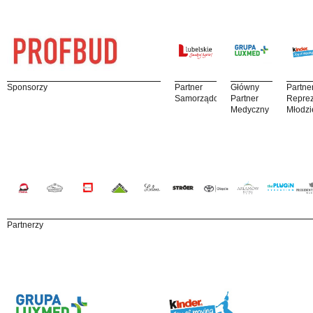
Sponsorzy
Partner
Główny
Partne
Samorządowy
Partner
Reprez
Medyczny
Młodzi
Partnerzy