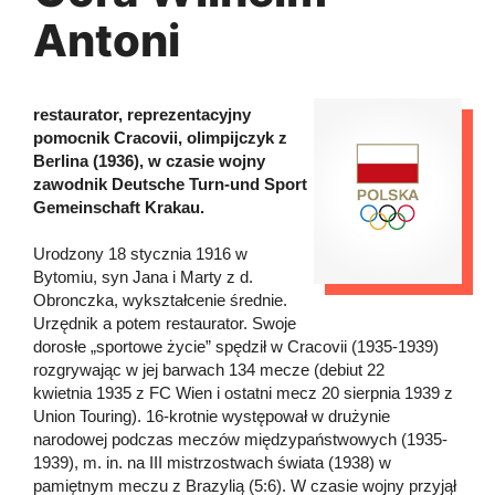
Antoni
restaurator, reprezentacyjny
pomocnik Cracovii, olimpijczyk z
Berlina (1936), w czasie wojny
zawodnik Deutsche Turn-und Sport
Gemeinschaft Krakau.
Urodzony 18 stycznia 1916 w
Bytomiu, syn Jana i Marty z d.
Obronczka, wykształcenie średnie.
Urzędnik a potem restaurator. Swoje
dorosłe „sportowe życie” spędził w Cracovii (1935-1939)
rozgrywając w jej barwach 134 mecze (debiut 22
kwietnia 1935 z FC Wien i ostatni mecz 20 sierpnia 1939 z
Union Touring). 16-krotnie występował w drużynie
narodowej podczas meczów międzypaństwowych (1935-
1939), m. in. na III mistrzostwach świata (1938) w
pamiętnym meczu z Brazylią (5:6). W czasie wojny przyjął