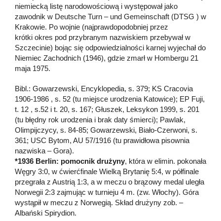
niemiecką listę narodowościową i występował jako
zawodnik w Deutsche Turn – und Gemeinschaft (DTSG ) w
Krakowie. Po wojnie (najprawdopodobniej przez
krótki okres pod przybranym nazwiskiem przebywał w
Szczecinie) bojąc się odpowiedzialności karnej wyjechał do
Niemiec Zachodnich (1946), gdzie zmarł w Hombergu 21
maja 1975.
Bibl.: Gowarzewski, Encyklopedia, s. 379; KS Cracovia
1906-1986 , s. 52 (tu miejsce urodzenia Katowice); EP Fuji,
t. 12 , s.52 i t. 20, s. 167; Głuszek, Leksykon 1999, s. 201
(tu błędny rok urodzenia i brak daty śmierci); Pawlak,
Olimpijczycy, s. 84-85; Gowarzewski, Biało-Czerwoni, s.
361; USC Bytom, AU 57/1916 (tu prawidłowa pisownia
nazwiska – Gora).
*1936 Berlin:
pomocnik drużyny
, która w elimin. pokonała
Węgry 3:0, w ćwierćfinale Wielką Brytanię 5:4, w półfinale
przegrała z Austrią 1:3, a w meczu o brązowy medal uległa
Norwegii 2:3 zajmując w turnieju 4 m. (zw. Włochy). Góra
wystąpił w meczu z Norwegią. Skład drużyny zob. –
Albański Spirydion.