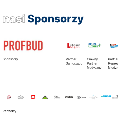
nasi
Sponsorzy
Sponsorzy
Partner
Główny
Partne
Samorządowy
Partner
Reprez
Medyczny
Młodzi
Partnerzy