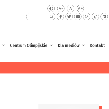
A-
A
A+
Zmień kontrast
Mniejsza czcionka
Domyślna czcionka
Większa czcion
Szukaj
Centrum Olimpijskie
Dla mediów
Kontakt