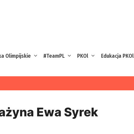
ka Olimpijskie
#TeamPL
PKOl
Edukacja PKOl
ażyna Ewa Syrek