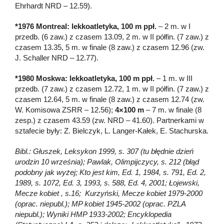
Ehrhardt NRD – 12.59).
*1976 Montreal: lekkoatletyka, 100 m ppł.
– 2 m. w I
przedb. (6 zaw.) z czasem 13.09, 2 m. w II półfin. (7 zaw.) z
czasem 13.35, 5 m. w finale (8 zaw.) z czasem 12.96 (zw.
J. Schaller NRD – 12.77).
*1980 Moskwa: lekkoatletyka, 100 m ppł.
– 1 m. w III
przedb. (7 zaw.) z czasem 12.72, 1 m. w II półfin. (7 zaw.) z
czasem 12.64, 5 m. w finale (8 zaw.) z czasem 12.74 (zw.
W. Komisowa ZSRR – 12.56);
4×100 m
– 7 m. w finale (8
zesp.) z czasem 43.59 (zw. NRD – 41.60). Partnerkami w
sztafecie były: Z. Bielczyk, L. Langer-Kałek, E. Stachurska.
Bibl.: Głuszek, Leksykon 1999, s. 307 (tu błędnie dzień
urodzin 10 września); Pawlak, Olimpijczycy, s. 212 (błąd
podobny jak wyżej; Kto jest kim, Ed. 1, 1984, s. 791, Ed. 2,
1989, s. 1072, Ed. 3, 1993, s. 588, Ed. 4, 2001; Łojewski,
Mecze kobiet , s.16; Kurzyński, Mecze kobiet 1979-2000
(oprac. niepubl.); MP kobiet 1945-2002 (oprac. PZLA
niepubl.); Wyniki HMP 1933-2002; Encyklopedia