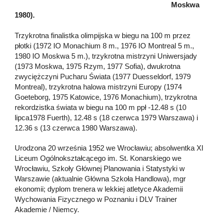
Moskwa
1980).
Trzykrotna finalistka olimpijska
w biegu na 100 m przez
płotki (1972 IO Monachium 8 m., 1976 IO Montreal 5 m.,
1980 IO Moskwa 5 m.), trzykrotna mistrzyni Uniwersjady
(1973 Moskwa, 1975 Rzym, 1977 Sofia), dwukrotna
zwyciężczyni Pucharu Świata (1977 Duesseldorf, 1979
Montreal), trzykrotna halowa mistrzyni Europy (1974
Goeteborg, 1975 Katowice, 1976 Monachium), trzykrotna
rekordzistka świata w biegu na 100 m ppł -12.48 s (10
lipca1978 Fuerth), 12.48 s (18 czerwca 1979 Warszawa) i
12.36 s (13 czerwca 1980 Warszawa).
Urodzona 20 września 1952 we Wrocławiu; absolwentka XI
Liceum Ogólnokształcącego im. St. Konarskiego we
Wrocławiu, Szkoły Głównej Planowania i Statystyki w
Warszawie (aktualnie Główna Szkoła Handlowa), mgr
ekonomii; dyplom trenera w lekkiej atletyce Akademii
Wychowania Fizycznego w Poznaniu i DLV Trainer
Akademie / Niemcy.