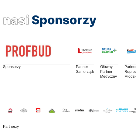
nasi
Sponsorzy
Sponsorzy
Partner
Główny
Partne
Samorządowy
Partner
Reprez
Medyczny
Młodzi
Partnerzy