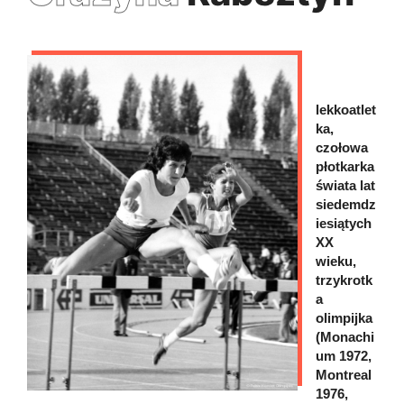
lekkoatlet
ka,
czołowa
płotkarka
świata lat
siedemdz
iesiątych
XX
wieku,
trzykrotk
a
olimpijka
(Monachi
um 1972,
Montreal
1976,