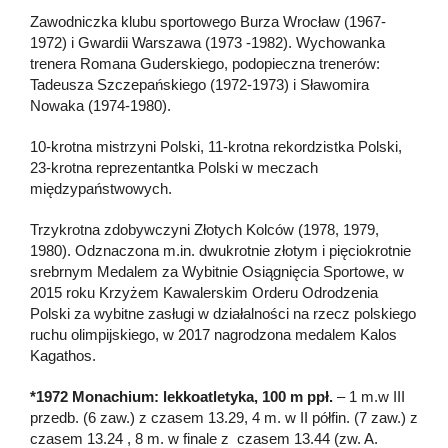
Zawodniczka klubu sportowego Burza Wrocław (1967-
1972) i Gwardii Warszawa (1973 -1982). Wychowanka
trenera Romana Guderskiego, podopieczna trenerów:
Tadeusza Szczepańskiego (1972-1973) i Sławomira
Nowaka (1974-1980).
10-krotna mistrzyni Polski, 11-krotna rekordzistka Polski,
23-krotna reprezentantka Polski
w meczach
międzypaństwowych.
Trzykrotna zdobywczyni Złotych Kolców (1978, 1979,
1980). Odznaczona m.in. dwukrotnie złotym i pięciokrotnie
srebrnym Medalem za Wybitnie Osiągnięcia Sportowe, w
2015 roku Krzyżem Kawalerskim Orderu Odrodzenia
Polski za wybitne zasługi w działalności na rzecz polskiego
ruchu olimpijskiego, w 2017 nagrodzona medalem Kalos
Kagathos.
*1972 Monachium: lekkoatletyka, 100 m ppł.
– 1 m.w III
przedb. (6 zaw.) z czasem 13.29, 4 m. w II półfin. (7 zaw.) z
czasem 13.24 , 8 m. w finale z czasem 13.44 (zw. A.