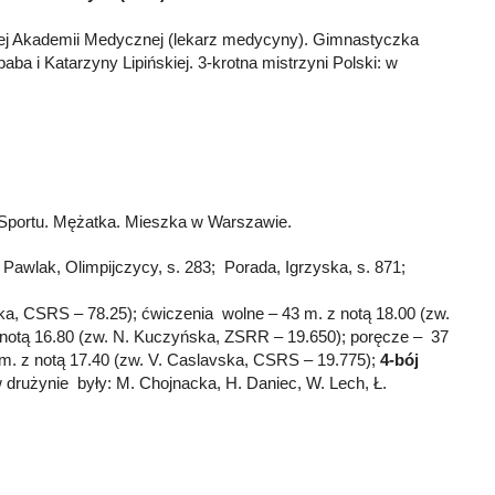
ej Akademii Medycznej (lekarz medycyny). Gimnastyczka
aba i Katarzyny Lipińskiej. 3-krotna mistrzyni Polski: w
i Sportu. Mężatka. Mieszka w Warszawie.
); Pawlak, Olimpijczycy, s. 283; Porada, Igrzyska, s. 871;
ska, CSRS – 78.25); ćwiczenia wolne – 43 m. z notą 18.00 (zw.
 notą 16.80 (zw. N. Kuczyńska, ZSRR – 19.650); poręcze – 37
 m. z notą 17.40 (zw. V. Caslavska, CSRS – 19.775);
4-bój
w drużynie były: M. Chojnacka, H. Daniec, W. Lech, Ł.