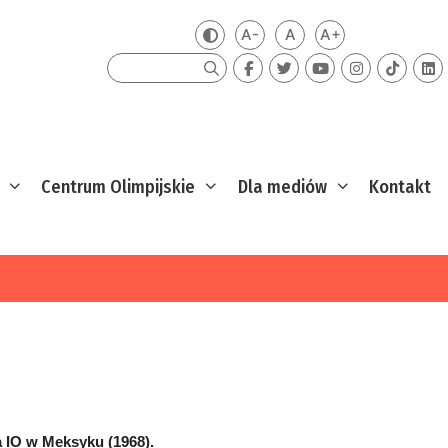
A-
A
A+
Zmień kontrast
Mniejsza czcionka
Domyślna czcionka
Większa czcion
Szukaj
Centrum Olimpijskie
Dla mediów
Kontakt
a IO w Meksyku (1968).