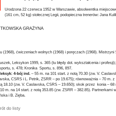
Urodzona 22 czerwca 1952 w Warszawie, absolwentka miejscow
(161 cm, 52 kg) stołecznej Legii, podopieczna trenerów: Jana Kulib
ju (1968), ćwiczeniach wolnych (1968) i poręczach (1968). Mistrzyn
łuszek, Leksykon 1999, s. 365 (tu błędy dot. wykształcenia i profesji
portu, s. 478; Kronika Sportu, s. 896, 897.
eksyk: 4-bój ind.
– 55 m. na 101 start. z notą 70.30 (zw. V. Caslav
avska, CSRS i L. Petrik, ZSRR – po 19.675); równoważnia – 70 m. z
tą 18.10 (zw. V. Caslavska, CSRS – 19.650); skok przez konia – 68
10 m. na 14 start. z notą 353.85 (zw. ZSRR – 382.85). Partnerkami 
ka i B. Zięba.
ót do listy