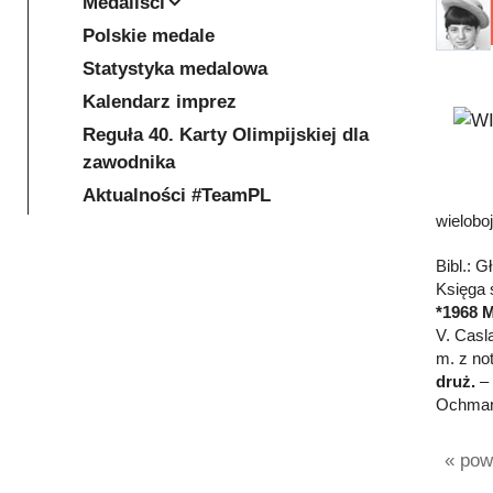
Medaliści
Polskie medale
Statystyka medalowa
Kalendarz imprez
Reguła 40. Karty Olimpijskiej dla
zawodnika
Aktualności #TeamPL
wielobo
Bibl.: G
Księga s
*1968 M
V. Casl
m. z no
druż.
– 
Ochmańs
« powr