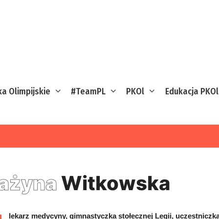
ka Olimpijskie
#TeamPL
PKOl
Edukacja PKOl
ażyna
Witkowska
lekarz medycyny, gimnastyczka stołecznej Legii, uczestniczk