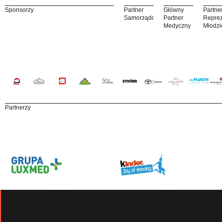
Sponsorzy
Partner
Główny
Partne
Samorządowy
Partner
Reprez
Medyczny
Młodzi
Partnerzy