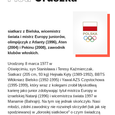
siatkarz z Bielska, wicemistrz
świata i mistrz Europy juniorów,
olimpijczyk z Atlanty (1996), Aten
(2004) i Pekinu (2008), zawodnik
klubów włoskich.
Urodzony 8 marca 1977 w
Oświęcimiu, syn Stanisława i Teresy Kaźmierczak.
Siatkarz (205 cm, 93 kg) Hejnała Kęty (1989-1992), BBTS
Włókniarz Bielsko (1992-1995) i Yawal AZS Częstochowa
(1995-1999), który wraz z kolegami zrobił błyskotliwą
karierę jako junior zdobywając tytuł mistrza Europy w
izraelskiej Natanji (1996) i wicemistrza świata 1997 w
Manamie (Bahrajn). Na tym się jednak skończyło. Nasi
młodzi, zdolni zawodnicy nie rozwinęli skrzydeł (tak jak się
spodziewano) w „dorosłej siatkówce” o czym świadczą