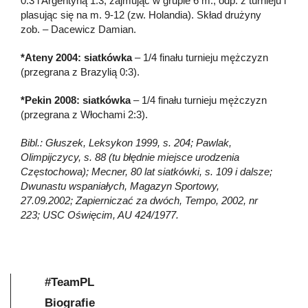
0:3 i Argentyną 1:3, zajmując w grupie 6 m., odp. z turnieju i
plasując się na m. 9-12 (zw. Holandia). Skład drużyny
zob. – Dacewicz Damian.
*Ateny 2004: siatkówka
– 1/4 finału turnieju mężczyzn
(przegrana z Brazylią 0:3).
*Pekin 2008: siatkówka
– 1/4 finału turnieju mężczyzn
(przegrana z Włochami 2:3).
Bibl.: Głuszek, Leksykon 1999, s. 204; Pawlak,
Olimpijczycy, s. 88 (tu błędnie miejsce urodzenia
Częstochowa); Mecner, 80 lat siatkówki, s. 109 i dalsze;
Dwunastu wspaniałych, Magazyn Sportowy,
27.09.2002; Zapierniczać za dwóch, Tempo, 2002, nr
223; USC Oświęcim, AU 424/1977.
#TeamPL
Biografie