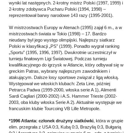
wyniki lat następnych. 2-krotny mistrz Polski (1997, 1999) i
2-krotny zdobywca Pucharu Polski (1994, 1998) –
reprezentował barwy narodowe 143 razy (1995-2001).
W mistrzostwach Europy w Atenach (1995) zajął 6 m., a w
mistrzostwach świata w Tokio (1998) – 17. Bardzo
nieudany był jego występ olimpijski. Najlepszy siatkarz
Polski w klasyfikacji „PS” (1999). Ponadto wygrał ranking
„Sportu” (1995, 1996, 1997). Dwukrotnie uczestniczył w
turnieju finałowym Ligi Światowej. Podczas turnieju
kwalifikacyjnego do igrzysk w Atlancie, który odbywał się w
greckim Patras, wybrany najlepszym zawodnikiem i
atakującym. Dalsze losy sportowe związał z ligą włoską.
Występował we włoskich klubach: Zeta Line, później
Petrarca Padwa (1999-2000, włoska serie A 1), Alimenti
Sardi Cagliari (2000-2002) i A.S. Hammer Trieste (2002-
2003, oba kluby włoska Serie A 2). Aktualnie występuje we
francuskim klubie Tourcoing VB Lille Metropole.
*1996 Atlanta: członek drużyny siatkówki
, która w grupie
elim. przegrała z USA 0:3, Kubą 0:3, Brazylią 0:3, Bułgarią