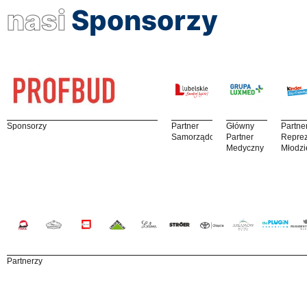
nasi
Sponsorzy
Sponsorzy
Partner
Główny
Partne
Samorządowy
Partner
Reprez
Medyczny
Młodzi
Partnerzy