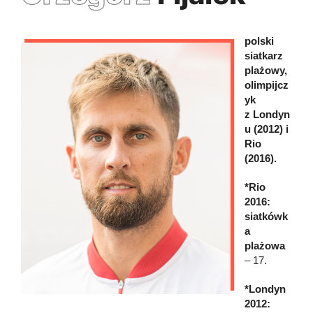
polski
siatkarz
plażowy,
olimpijcz
yk
z Londyn
u (2012) i
Rio
(2016).
*Rio
2016:
siatkówk
a
plażowa
– 17.
*Londyn
2012: