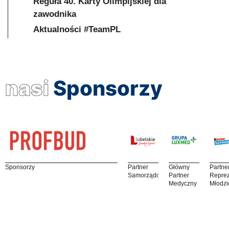
Reguła 40. Karty Olimpijskiej dla
zawodnika
Aktualności #TeamPL
nasi
Sponsorzy
Sponsorzy
Partner
Główny
Partne
Samorządowy
Partner
Reprez
Medyczny
Młodzi