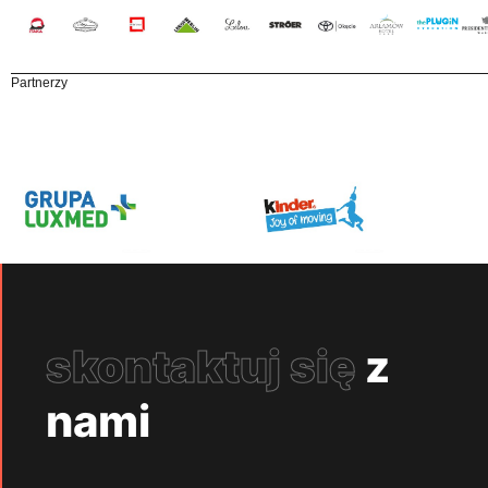
Partnerzy
skontaktuj się
z
nami