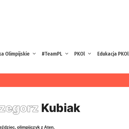
ka Olimpijskie
#TeamPL
PKOl
Edukacja PKOl
zegorz
Kubiak
jeździec, olimpijczyk z Aten.