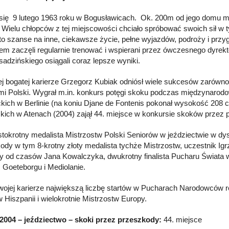
 się 9 lutego 1963 roku w Bogusławicach. Ok. 200m od jego domu mi
 Wielu chłopców z tej miejscowości chciało spróbować swoich sił w 
to szanse na inne, ciekawsze życie, pełne wyjazdów, podroży i prz
m zaczęli regularnie trenować i wspierani przez ówczesnego dyrek
adzińskiego osiągali coraz lepsze wyniki.
j bogatej karierze Grzegorz Kubiak odniósł wiele sukcesów zarówno 
mi Polski. Wygrał m.in. konkurs potęgi skoku podczas międzynaro
ckich w Berlinie (na koniu Djane de Fontenis pokonał wysokość 208
skich w Atenach (2004) zajął 44. miejsce w konkursie skoków przez 
stokrotny medalista Mistrzostw Polski Seniorów w jeździectwie w dys
ody w tym 8-krotny złoty medalista tychże Mistrzostw, uczestnik Ig
y od czasów Jana Kowalczyka, dwukrotny finalista Pucharu Świata 
 Goeteborgu i Mediolanie.
ojej karierze największą liczbę startów w Pucharach Narodowców r
w Hiszpanii i wielokrotnie Mistrzostw Europy.
2004 – jeździectwo – skoki przez przeszkody:
44. miejsce