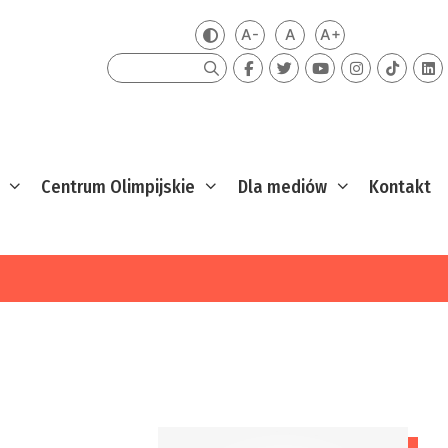
A-
A
A+
Zmień kontrast
Mniejsza czcionka
Domyślna czcionka
Większa czcion
Szukaj
Centrum Olimpijskie
Dla mediów
Kontakt