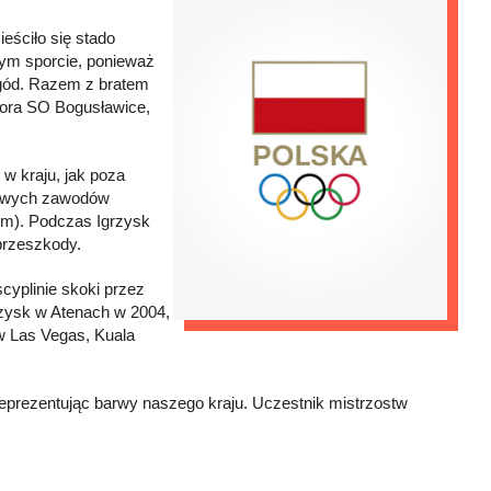
eściło się stado
tym sporcie, ponieważ
ygód. Razem z bratem
tora SO Bogusławice,
w kraju, jak poza
dowych zawodów
 cm). Podczas Igrzysk
przeszkody.
cyplinie skoki przez
rzysk w Atenach w 2004,
w Las Vegas, Kuala
eprezentując barwy naszego kraju. Uczestnik mistrzostw