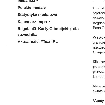
Medaliści
Polskie medale
Urodził
ogierów
Statystyka medalowa
dawało 
Kalendarz imprez
Bogdane
Pana Os
Reguła 40. Karty Olimpijskiej dla
zawodnika
W swoje
Aktualności #TeamPL
granica
jeździe
Olimpij
Kilkuna
przeszk
pierwsz
Lumpur,
Ma w sw
świata 
*Ateny 