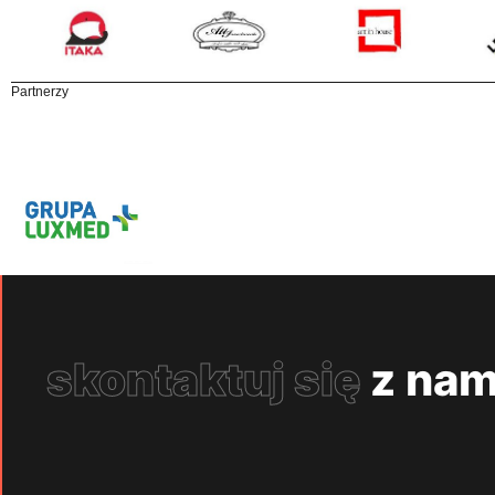
Partnerzy
skontaktuj się
z nam