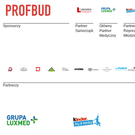
Sponsorzy
Partner
Główny
Partne
Samorządowy
Partner
Reprez
Medyczny
Młodzi
Partnerzy