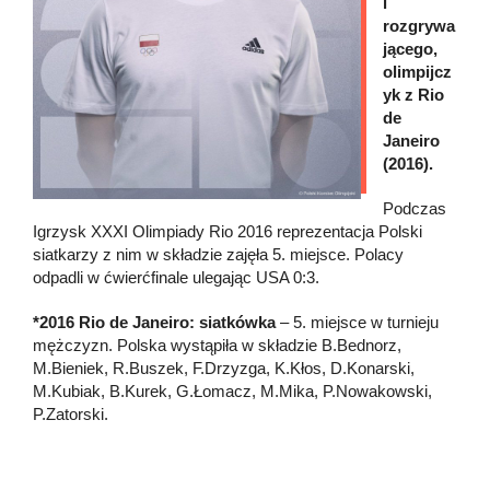
i
rozgrywa
jącego,
olimpijcz
yk z Rio
de
Janeiro
(2016).
Podczas
Igrzysk XXXI Olimpiady Rio 2016 reprezentacja Polski
siatkarzy z nim w składzie zajęła 5. miejsce. Polacy
odpadli w ćwierćfinale ulegając USA 0:3.
*2016 Rio de Janeiro: siatkówka
– 5. miejsce w turnieju
mężczyzn. Polska wystąpiła w składzie B.Bednorz,
M.Bieniek, R.Buszek, F.Drzyzga, K.Kłos, D.Konarski,
M.Kubiak, B.Kurek, G.Łomacz, M.Mika, P.Nowakowski,
P.Zatorski.