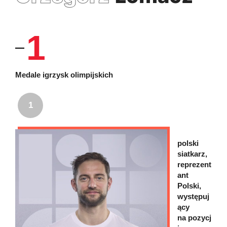
1
Medale igrzysk olimpijskich
1
polski
siatkarz,
reprezent
ant
Polski,
występuj
ący
na pozycj