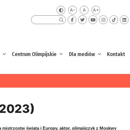
A-
A
A+
Zmień kontrast
Mniejsza czcionka
Domyślna czcionka
Większa czcion
Szukaj
Centrum Olimpijskie
Dla mediów
Kontakt
-2023)
ta mistrzostw świata i Europy, aktor, olimpijczyk z Moskwy