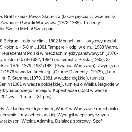
. Brat bliźniak Pawła Skrzecza (także pięściarz, wicemistrz
. Zawodnik Gwardii Warszawa (1973-1985). Trenerzy:
or Szulc i Michał Szczepan.
78 Belgrad – odp. w elim., 1982 Monachium – brązowy medal.
9 Kolonia – 5-8 m., 1981 Tampere – odp. w elim., 1983 Warna
y reprezentant Polski w meczach międzypaństwowych (1976-
tny mistrz (1979–1982, 1984) i wicemistrz Polski (1983). 3-
olski: 1976, 1979, 1981/1982 (Gwardia Warszawa). Zwycięzca
a” (1976 w wadze średniej), „Czarne Diamenty” (1979), „Laur
 im. F. Stamma (1979, 1981 w wadze ciężkiej), turnieju
lin (1981 w wadze półciężkiej), turnieju o Wielką Nagrodę w
międzynarodowego turnieju w Kopenhadze (1983 w wadze
(204 zw. – 1 rem. – 31 por.).
ły Zakładów Elektrycznych „Warel” w Warszawie (mechanik).
racownik firmy ochroniarskiej. Wystąpił w epizodycznych
w reżyserii Witolda Adamka. Działacz sportowy. Szef