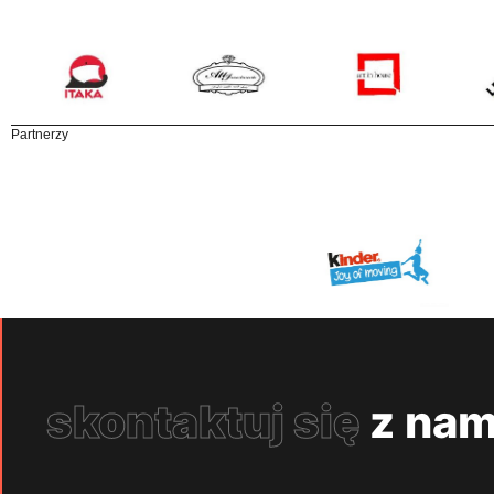
Partnerzy
skontaktuj się
z nam