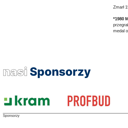
Zmarł 1
*1980 
przegra
medal ol
nasi
Sponsorzy
Sponsorzy