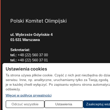
Polski Komitet Olimpijski
ul. Wybrzeże Gdyńskie 4
01-531 Warszawa
Sekretariat:
tel.:
+48 (22) 560 37 00
tel.:
+48 (22) 560 37 01
e-mail:
pkol@pkol.pl
Ustawienia cookies
Ta strona używa plików cookie. Część z nich jest niezbędna do dzia
serwisu. Inne, np. analityczne, uruchamiamy tylko za Twoją zgodą
je w każdej chwili wyłączyć. Po zapisaniu wyboru strona automatycz
odświeży.
(otwiera się w nowej karcie)
Więcej w polityce prywatności
Odrzuć wszystkie
Ustawienia
Zaakceptuj wsz