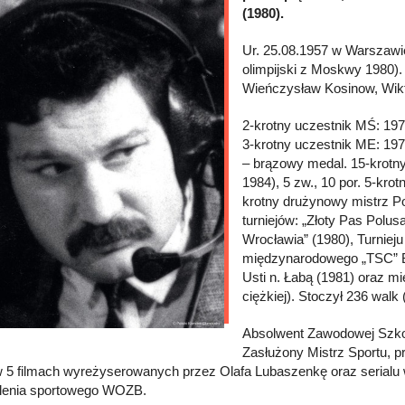
(1980).
Ur. 25.08.1957 w Warszawie
olimpijski z Moskwy 1980)
Wieńczysław Kosinow, Wikt
2-krotny uczestnik MŚ: 19
3-krotny uczestnik ME: 197
– brązowy medal. 15-krotn
1984), 5 zw., 10 por. 5-kro
krotny drużynowy mistrz P
turniejów: „Złoty Pas Polus
Wrocławia” (1980), Turnieju
międzynarodowego „TSC” Ber
Usti n. Łabą (1981) oraz 
ciężkiej). Stoczył 236 walk 
Absolwent Zawodowej Szko
Zasłużony Mistrz Sportu, p
w 5 filmach wyreżyserowanych przez Olafa Lubaszenkę oraz serialu 
lenia sportowego WOZB.