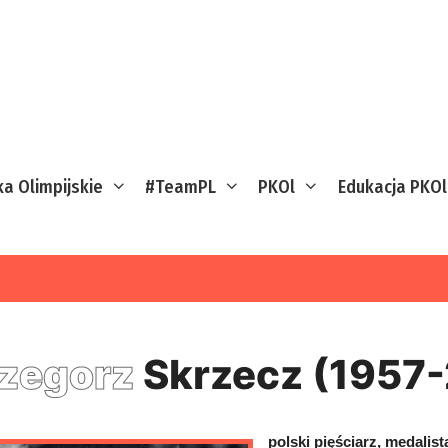
ka Olimpijskie
#TeamPL
PKOl
Edukacja PKOl
zegorz
Skrzecz (1957
polski pięściarz, medalis