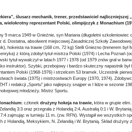
ekiera”, ślusarz-mechanik, trener, przedstawiciel najliczniejszej
, wielokrotny reprezentant Polski, olimpijczyk z Monachium (19
y 9 marca 1949 w Gnieźnie, syn Mariana (długoletni szkoleniowiec 
z d. Dostatna, absolwent miejscowej Zasadniczej Szkoły Zawodowej 
k), hokeista na trawie (168 cm, 72 kg) Stelli Gniezno (trenerem był 
Henryka) z którą zdobył tytuł mistrza Polski (1974) i Lecha Poznań (
wski tytuł wywalczył w latach 1977 i 1978 (od 1979 znów grał w barwa
jako instruktor). Szybki, przebojowy i bardzo skuteczny napastnik był
ntantem Polski (1968-1976) i strzelcem 53 bramek. Uczestnik pierw
stwach świata (1975) i mistrzostwach Europy (1970, 1974). Zdobywca
ZHT i redakcji „Sportu” jako najlepszy snajper w I lidze w sezonie 19
hokejowej młodzieży. Mistrz Sportu.
Monachium:
członek
drużyny hokeja na trawie,
która w grupie elim
 Zelandią 3:3 oraz przegrała z Holandią 2:4, Australią 0:1 i W. Brytan
 7:4 zajmując w turnieju 11 m. (zw. RFN). Wystąpił we wszystkich sp
 z Holandią, Meksykiem, N. Zelandią i W. Brytanią. Skład drużyny 