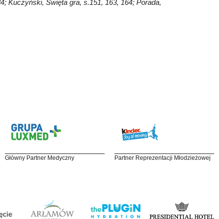
34; Kuczyński, Święta gra, s.151, 163, 164; Porada,
Główny Partner Medyczny
Partner Reprezentacji Młodzieżowej