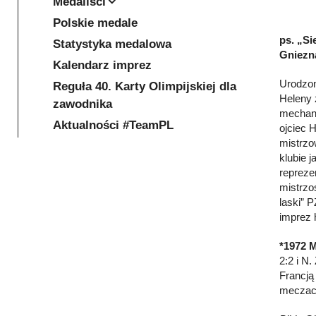
Medaliści
Polskie medale
ps. „Si
Statystyka medalowa
Gniezna
Kalendarz imprez
Urodzon
Reguła 40. Karty Olimpijskiej dla
Heleny 
zawodnika
mechani
Aktualności #TeamPL
ojciec 
mistrzo
klubie 
repreze
mistrzo
laski” P
imprez 
*1972 
2:2 i N.
Francją
meczach