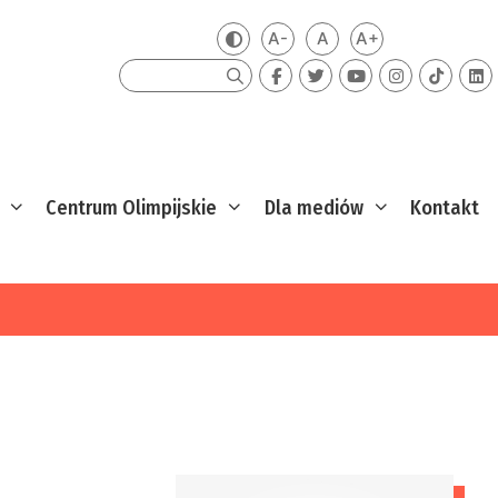
A-
A
A+
Zmień kontrast
Mniejsza czcionka
Domyślna czcionka
Większa czcion
Szukaj
Centrum Olimpijskie
Dla mediów
Kontakt