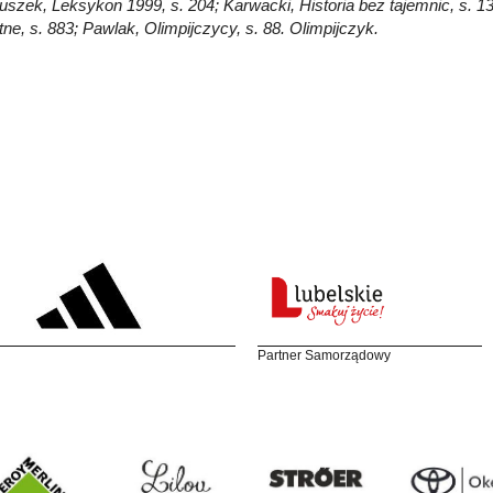
Głuszek, Leksykon 1999, s. 204; Karwacki, Historia bez tajemnic, s. 1
ne, s. 883; Pawlak, Olimpijczycy, s. 88. Olimpijczyk.
Partner Samorządowy