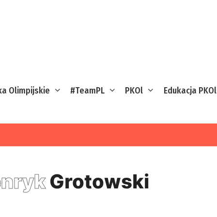
ka Olimpijskie
#TeamPL
PKOl
Edukacja PKOl
nryk
Grotowski