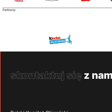
Partnerzy
skontaktuj się
z nam