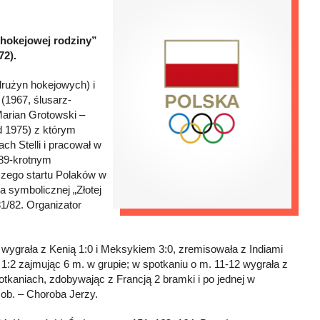
 „hokejowej rodziny”
72).
drużyn hokejowych) i
(1967, ślusarz-
Marian Grotowski –
od 1975) z którym
ch Stelli i pracował w
 89-krotnym
szego startu Polaków w
 symbolicznej „Złotej
81/82. Organizator
. wygrała z Kenią 1:0 i Meksykiem 3:0, zremisowała z Indiami
ią 1:2 zajmując 6 m. w grupie; w spotkaniu o m. 11-12 wygrała z
otkaniach, zdobywając z Francją 2 bramki i po jednej w
zob. – Choroba Jerzy.