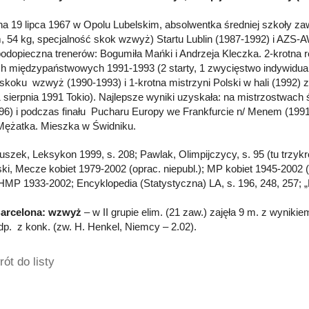
a 19 lipca 1967 w Opolu Lubelskim, absolwentka średniej szkoły za
, 54 kg, specjalność skok wzwyż) Startu Lublin (1987-1992) i AZS
podopieczna trenerów: Bogumiła Mańki i Andrzeja Kleczka. 2-krotna 
 międzypaństwowych 1991-1993 (2 starty, 1 zwycięstwo indywidualn
 skoku wzwyż (1990-1993) i 1-krotna mistrzyni Polski w hali (1992)
1 sierpnia 1991 Tokio). Najlepsze wyniki uzyskała: na mistrzostwach 
.96) i podczas finału Pucharu Europy we Frankfurcie n/ Menem (1991
 Mężatka. Mieszka w Świdniku.
łuszek, Leksykon 1999, s. 208; Pawlak, Olimpijczycy, s. 95 (tu trzykr
ki, Mecze kobiet 1979-2002 (oprac. niepubl.); MP kobiet 1945-2002 (
HMP 1933-2002; Encyklopedia (Statystyczna) LA, s. 196, 248, 257; „L
Barcelona: wzwyż
– w II grupie elim. (21 zaw.) zajęła 9 m. z wynikiem
odp. z konk. (zw. H. Henkel, Niemcy – 2.02).
ót do listy