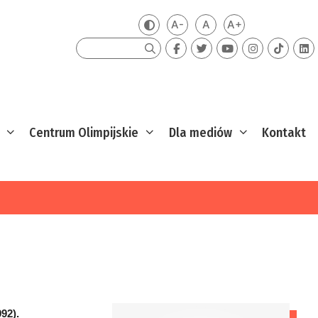
A-
A
A+
Zmień kontrast
Mniejsza czcionka
Domyślna czcionka
Większa czcion
Szukaj
Centrum Olimpijskie
Dla mediów
Kontakt
92).