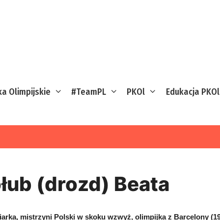
ka Olimpijskie
#TeamPL
PKOl
Edukacja PKOl
łub (drozd) Beata
iarka, mistrzyni Polski w skoku wzwyż, olimpijka z Barcelony (19