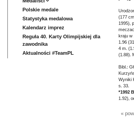
Medaliści
Polskie medale
Urodzon
(177 cm
Statystyka medalowa
1995), 
Kalendarz imprez
meczach
kraju w
Reguła 40. Karty Olimpijskiej dla
1.96 (3
zawodnika
4 m. (1
Aktualności #TeamPL
(1.88).
Bibl.: G
Kurzyńs
Wyniki 
s. 33.
*1992 
1.92), 
« powr