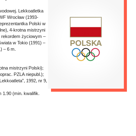
wodowej. Lekkoatletka
-AWF Wrocław (1993-
reprezentantka Polski w
e), 4-krotna mistrzyni
 z rekordem życiowym –
świata w Tokio (1991) –
) – 6 m.
otna mistrzyni Polski);
oprac. PZLA niepubl.);
ekkoatleta”, 1992, nr 9,
 1.90 (min. kwalifik.