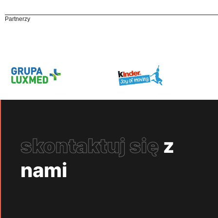
Partnerzy
skontaktuj się
z
nami