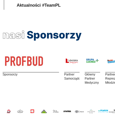
Aktualności #TeamPL
nasi
Sponsorzy
Sponsorzy
Partner
Główny
Partne
Samorządowy
Partner
Reprez
Medyczny
Młodzi