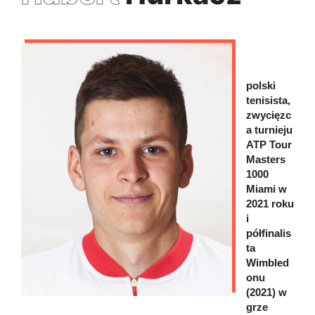
polski
tenisista,
zwycięzc
a turnieju
ATP Tour
Masters
1000
Miami w
2021 roku
i
półfinalis
ta
Wimbled
onu
(2021) w
grze