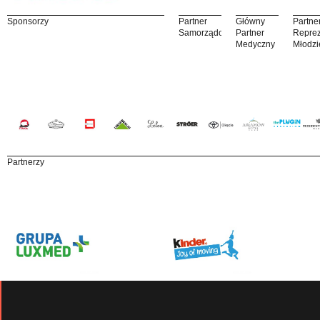
Sponsorzy
Partner
Główny
Partne
Samorządowy
Partner
Reprez
Medyczny
Młodzi
Partnerzy