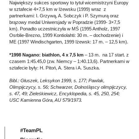
Największy sukces sportowy to tytuł wicemistrzyni Europy
w sztafecie 4×7,5 km w Iżewsku (1999) wraz z
partnerkami: I. Grzywą, A. Sobczyk i P. Szymurą oraz
brązowy medal Uniwersjady w Popradzie (1999- 3×7,5
km). Ponadto uczestniczyła w MŚ (1995 Antholz, 1997
Osrblie-Brezno, 1999 Kontiolahti: 30 m. – dochodzenie) i
ME
(1997 Windischgarten, 1999 Iżewsk: 17 m. – 12,5 km).
*1998 Nagano: biathlon, 4 x 7,5 km
– 13 m. na 17 start. z
czasem 1:45.45,0 (zw. Niemcy – 1:40.13,6). Partnerkami w
sztafecie były: H. Pitoń, A. Stera i A. Suszka.
Bibl.: Głuszek, Leksykon 1999, s. 177; Pawlak,
Olimpijczycy, s. 56; Schwarzer, Dolnośląscy olimpijczycy,
s. 47, 49; Zieleśkiewicz, Encyklopedia, s. 45, 250, 254;
USC Kamienna Góra, AU 579/1973.
#TeamPL