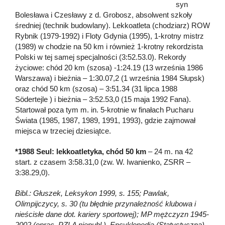
syn
Bolesława i Czesławy z d. Grobosz, absolwent szkoły
średniej (technik budowlany). Lekkoatleta (chodziarz) ROW
Rybnik (1979-1992) i Floty Gdynia (1995), 1-krotny mistrz
(1989) w chodzie na 50 km i również 1-krotny rekordzista
Polski w tej samej specjalności (3:52.53.0). Rekordy
życiowe: chód 20 km (szosa) -1:24.19 (13 września 1986
Warszawa) i bieżnia – 1:30.07,2 (1 września 1984 Słupsk)
oraz chód 50 km (szosa) – 3:51.34 (31 lipca 1988
Södertejle ) i bieżnia – 3:52.53,0 (15 maja 1992 Fana).
Startował poza tym m. in. 5-krotnie w finałach Pucharu
Świata (1985, 1987, 1989, 1991, 1993), gdzie zajmował
miejsca w trzeciej dziesiątce.
*1988 Seul: lekkoatletyka, chód 50 km
– 24 m. na 42
start. z czasem 3:58.31,0 (zw. W. Iwanienko, ZSRR –
3:38.29,0).
Bibl.: Głuszek, Leksykon 1999, s. 155; Pawlak,
Olimpijczycy, s. 30 (tu błędnie przynależność klubowa i
nieścisłe dane dot. kariery sportowej); MP mężczyzn 1945-
2002 (oprac. PZLA niepubl.), Encyklopedia (Statystyczna)