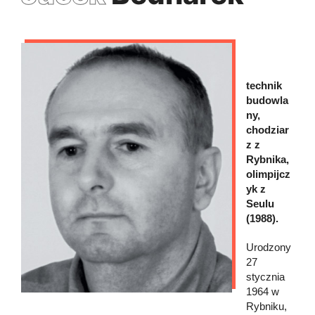
technik
budowla
ny,
chodziar
z z
Rybnika,
olimpijcz
yk z
Seulu
(1988).
Urodzony
27
stycznia
1964 w
Rybniku,