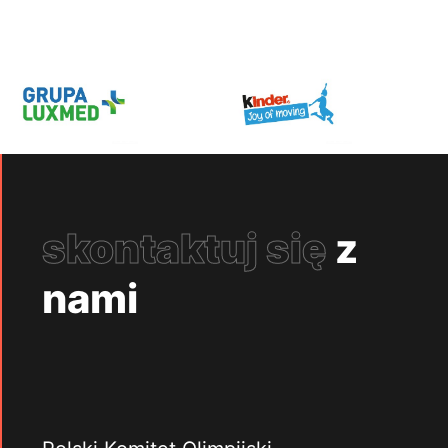
skontaktuj się
z
nami