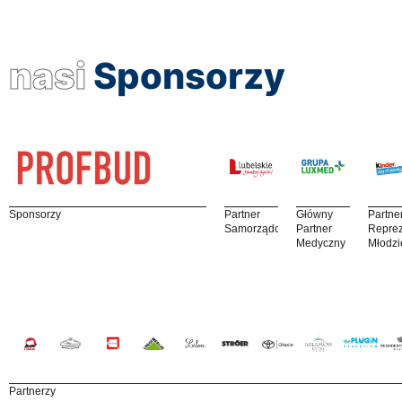
nasi
Sponsorzy
Sponsorzy
Partner
Główny
Partne
Samorządowy
Partner
Reprez
Medyczny
Młodzi
Partnerzy