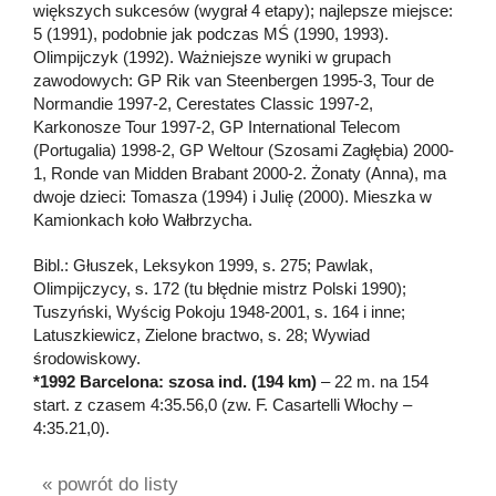
większych sukcesów (wygrał 4 etapy); najlepsze miejsce:
5 (1991), podobnie jak podczas MŚ (1990, 1993).
Olimpijczyk (1992). Ważniejsze wyniki w grupach
zawodowych: GP Rik van Steenbergen 1995-3, Tour de
Normandie 1997-2, Cerestates Classic 1997-2,
Karkonosze Tour 1997-2, GP International Telecom
(Portugalia) 1998-2, GP Weltour (Szosami Zagłębia) 2000-
1, Ronde van Midden Brabant 2000-2. Żonaty (Anna), ma
dwoje dzieci: Tomasza (1994) i Julię (2000). Mieszka w
Kamionkach koło Wałbrzycha.
Bibl.: Głuszek, Leksykon 1999, s. 275; Pawlak,
Olimpijczycy, s. 172 (tu błędnie mistrz Polski 1990);
Tuszyński, Wyścig Pokoju 1948-2001, s. 164 i inne;
Latuszkiewicz, Zielone bractwo, s. 28; Wywiad
środowiskowy.
*1992 Barcelona: szosa ind. (194 km)
– 22 m. na 154
start. z czasem 4:35.56,0 (zw. F. Casartelli Włochy –
4:35.21,0).
« powrót do listy