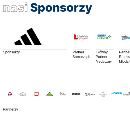
nasi
Sponsorzy
Sponsorzy
Partner
Główny
Partne
Samorządowy
Partner
Reprez
Medyczny
Młodzi
Partnerzy