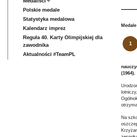
Medaliści
Polskie medale
Statystyka medalowa
Medale 
Kalendarz imprez
Reguła 40. Karty Olimpijskiej dla
1
zawodnika
Aktualności #TeamPL
nauczyc
(1964).
Urodzon
lotnicz
Ogólnok
otrzyma
Na szko
oszczep
Krzyżan
zespołu