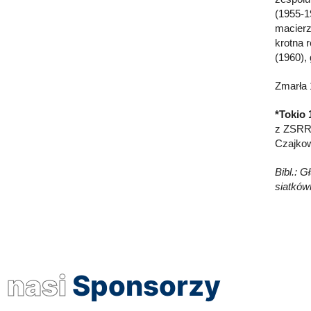
(1955-1
macierz
krotna 
(1960),
Zmarła 
*Tokio 
z ZSRR 
Czajkow
Bibl.: 
siatków
nasi
Sponsorzy