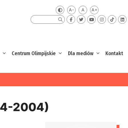
A-
A
A+
Zmień kontrast
Mniejsza czcionka
Domyślna czcionka
Większa czcion
Szukaj
Centrum Olimpijskie
Dla mediów
Kontakt
34-2004)