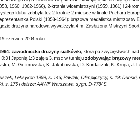
958, 1960, 1962-1966), 2-krotnie wicemistrzyni (1959, 1961) i 2-kr
ystego klubu zdobyła też 2-krotnie 2 miejsce w finale Pucharu Eur
reprezentantka Polski (1953-1964): brązowa medalistka mistrzostw Eu
 gdzie drużyna narodowa wywalczyła 4 m. Zasłużona Mistrzyni Sportu
19 czerwca 2004 roku.
1964: zawodniczka drużyny siatkówki
, która po zwycięstwach nad
0:3 i Japonią 1:3 zajęła 3. msc w turnieju
zdobywając brązowy me
ska, M. Golimowska, K. Jakubowska, D. Kordaczuk, K. Krupa, J. Le
Głuszek, Leksykon 1999, s. 146; Pawlak, Olimpijczycy, s. 19; Duński, 
ki, s. 175 i dalsze; AAWF Warszawa, sygn. D-778/ S.