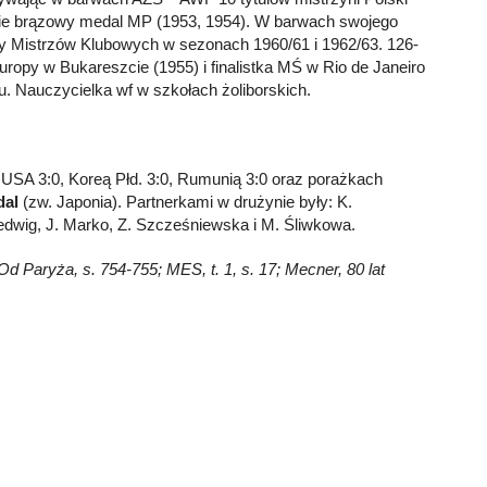
otnie brązowy medal MP (1953, 1954). W barwach swojego
opy Mistrzów Klubowych w sezonach 1960/61 i 1962/63. 126-
ropy w Bukareszcie (1955) i finalistka MŚ w Rio de Janeiro
. Nauczycielka wf w szkołach żoliborskich.
 USA 3:0, Koreą Płd. 3:0, Rumunią 3:0 oraz porażkach
dal
(zw. Japonia). Partnerkami w drużynie były: K.
dwig, J. Marko, Z. Szcześniewska i M. Śliwkowa.
Od Paryża, s. 754-755; MES, t. 1, s. 17; Mecner, 80 lat