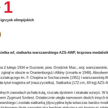
1
igrzysk olimpijskich
ielka wf, siatkarka warszawskiego AZS-AWF, brązowa medalistka
a 2 lutego 1934 w Guzowie, pow. Grodzisk Maz., woj. warszawskie
y, zginął w obozie w Oranienburgu) i Albiny (zmarła w 1948). Absolwe
ształcącego im. F. Chopina w Sochaczewie (1951) i warszawskiej A
ła tytuł magistra wf (nauczycielka). Siatkarka (172 cm, 69 kg) AZ
lnych zawodach pchała kulą, rzucała dyskiem i skakała wzwyż. W bi
em Zygmunt Szelest. Ostatecznie uległa namowom dwóch innych t
owskiego i została siatkarką (dyscyplina była wówczas bardzo mo
 klubowego (była zawodniczką bardziej atakującą niż broniącą) zdo