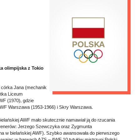
 olimpijska z Tokio
, córka Jana (mechanik
ntka Liceum
WF (1970), gdzie
S-AWF Warszawa (1953-1966) i Skry Warszawa.
elańskiej AWF mało skutecznie namawiał ją do rzucania
renerów: Jerzego Szewczyka oraz Zygmunta
dna w bielańskiej AWF). Szybko awansowała do pierwszego
bywając w barwach AZS – AWF 10 tytułów mistrzyni Polski