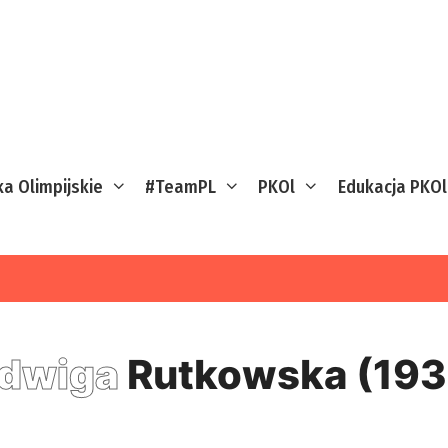
ka Olimpijskie
#TeamPL
PKOl
Edukacja PKOl
dwiga
Rutkowska (19