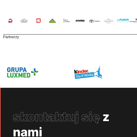
Partnerzy
skontaktuj się
z
nami