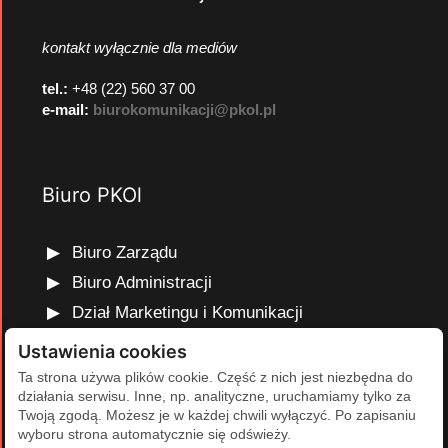
kontakt wyłącznie dla mediów
tel.:
+48 (22) 560 37 00
e-mail:
biurokomunikacji@pkol.pl
Biuro PKOl
Biuro Zarządu
Biuro Administracji
Dział Marketingu i Komunikacji
Dział Edukacji Olimpijskiej
Ustawienia cookies
Dział Finansów i Kadr
Ta strona używa plików cookie. Część z nich jest niezbędna do
działania serwisu. Inne, np. analityczne, uruchamiamy tylko za
Dział Projektów Olimpijskich
Twoją zgodą. Możesz je w każdej chwili wyłączyć. Po zapisaniu
Dział Programów Rozwojowych
wyboru strona automatycznie się odświeży.