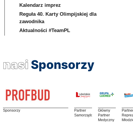
Kalendarz imprez
Reguła 40. Karty Olimpijskiej dla
zawodnika
Aktualności #TeamPL
nasi
Sponsorzy
Sponsorzy
Partner
Główny
Partne
Samorządowy
Partner
Reprez
Medyczny
Młodzi