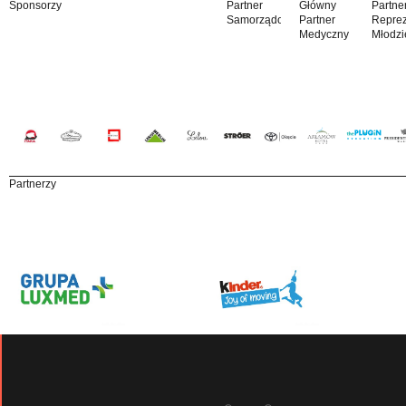
Sponsorzy
Partner
Główny
Partne
Samorządowy
Partner
Reprez
Medyczny
Młodzi
Partnerzy