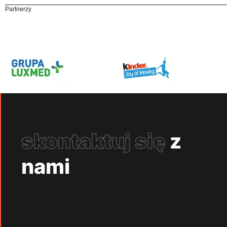
Partnerzy
skontaktuj się
z
nami