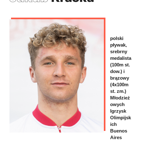
polski
pływak,
srebrny
medalista
(100m st.
dow.) i
brązowy
(4x100m
st. zm.)
Młodzież
owych
Igrzysk
Olimpijsk
ich
Buenos
Aires