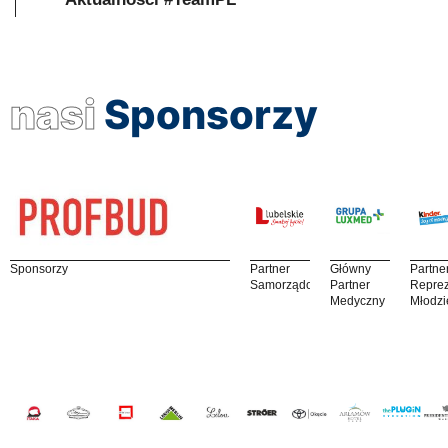
nasi
Sponsorzy
Sponsorzy
Partner
Główny
Partne
Samorządowy
Partner
Reprez
Medyczny
Młodzi