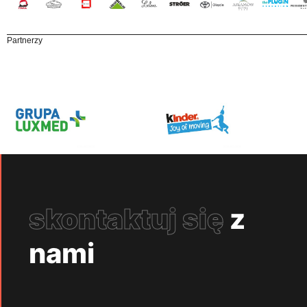
Partnerzy
skontaktuj się
z
nami