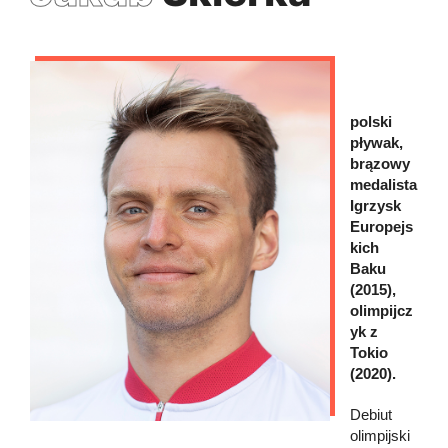
polski
pływak,
brązowy
medalista
Igrzysk
Europejs
kich
Baku
(2015),
olimpijcz
yk z
Tokio
(2020).
Debiut
olimpijski