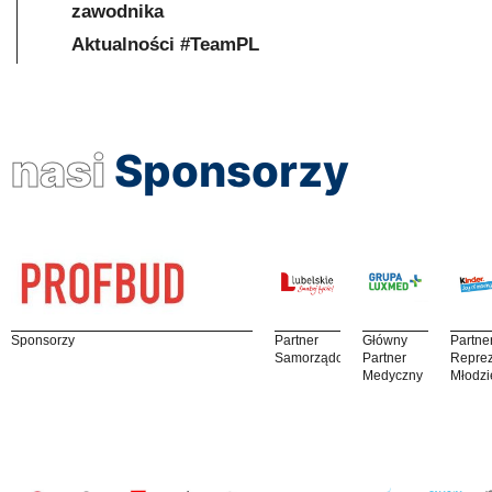
zawodnika
Aktualności #TeamPL
nasi
Sponsorzy
Sponsorzy
Partner
Główny
Partne
Samorządowy
Partner
Reprez
Medyczny
Młodzi