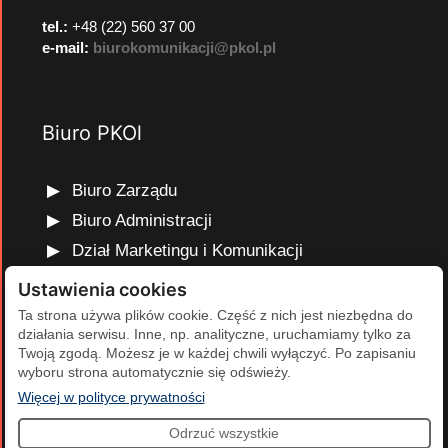
tel.:
+48 (22) 560 37 00
e-mail:
biurokomunikacji@pkol.pl
Biuro PKOl
Biuro Zarządu
Biuro Administracji
Dział Marketingu i Komunikacji
Dział Edukacji Olimpijskiej
Ustawienia cookies
Dział Finansów i Kadr
Ta strona używa plików cookie. Część z nich jest niezbędna do
działania serwisu. Inne, np. analityczne, uruchamiamy tylko za
Dział Projektów Olimpijskich
Twoją zgodą. Możesz je w każdej chwili wyłączyć. Po zapisaniu
Dział Programów Rozwojowych
wyboru strona automatycznie się odświeży.
(otwiera się w nowej karcie)
Więcej w polityce prywatności
Odrzuć wszystkie