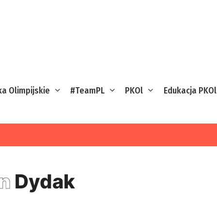
ka Olimpijskie
#TeamPL
PKOl
Edukacja PKOl
an
Dydak