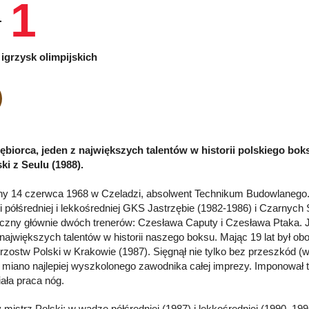
1
igrzysk olimpijskich
ębiorca, jeden z największych talentów w historii polskiego bo
ski z Seulu (1988).
y 14 czerwca 1968 w Czeladzi, absolwent Technikum Budowlanego. 
i półśredniej i lekkośredniej GKS Jastrzębie (1982-1986) i Czarnych
czny głównie dwóch trenerów: Czesława Caputy i Czesława Ptaka. Ja
 największych talentów w historii naszego boksu. Mając 19 lat był o
trzostw Polski w Krakowie (1987). Sięgnął nie tylko bez przeszkód (w
 miano najlepiej wyszkolonego zawodnika całej imprezy. Imponował t
iała praca nóg.
y mistrz Polski: w wadze półśredniej (1987) i lekkośredniej (1990, 19