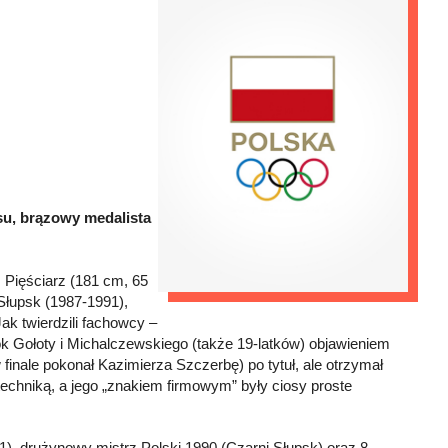
ksu, brązowy medalista
Pięściarz (181 cm, 65
 Słupsk (1987-1991),
k twierdzili fachowcy –
bok Gołoty i Michalczewskiego (także 19-latków) objawieniem
 finale pokonał Kazimierza Szczerbę) po tytuł, ale otrzymał
echniką, a jego „znakiem firmowym” były ciosy proste
91), drużynowy mistrz Polski 1990 (Czarni Słupsk) oraz 8-