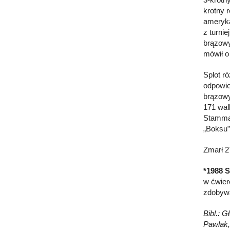
krotny 
ameryka
z turni
brązowy
mówił o
Splot r
odpowie
brązowy
171 wal
Stamma 
„Boksu”
Zmarł
2
*1988 S
w ćwier
zdobyw
Bibl.: G
Pawlak, 