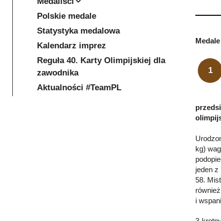
Medaliści
Polskie medale
Statystyka medalowa
Medale 
Kalendarz imprez
Reguła 40. Karty Olimpijskiej dla
1
zawodnika
Aktualności #TeamPL
przedsi
olimpij
Urodzon
kg) wag
podopie
jeden z
58. Mis
również
i wspan
3-krotn