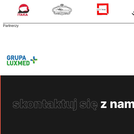
Partnerzy
skontaktuj się
z nam