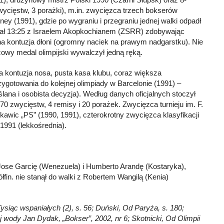
cięstw, 3 porażki), m.in. zwycięzca trzech bokserów
y (1991), gdzie po wygraniu i przegraniu jednej walki odpadł
egrał 13:25 z Israelem Akopkochianem (ZSRR) zdobywając
sna kontuzja dłoni (ogromny naciek na prawym nadgarstku). Nie
zowy medal olimpijski wywalczył jedną ręką.
a kontuzja nosa, pusta kasa klubu, coraz większa
ygotowania do kolejnej olimpiady w Barcelonie (1991) –
lana i osobista decyzja). Według danych oficjalnych stoczył
0 zwycięstw, 4 remisy i 20 porażek. Zwycięzca turnieju im. F.
awic „PS” (1990, 1991), czterokrotny zwycięzca klasyfikacji
 1991 (lekkośrednia).
Jose Garcię (Wenezuela) i Humberto Arandę (Kostaryka),
fin. nie stanął do walki z Robertem Wangilą (Kenia)
.
Tysiąc wspaniałych (2), s. 56; Duński, Od Paryża, s. 180;
ej wody Jan Dydak, „Bokser”, 2002, nr 6; Skotnicki, Od Olimpii