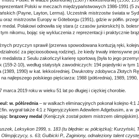
reprezentant Polski w meczach międzypaństwowych 1986-1991 (5 zwy
ńskich (Payne, Layton, Lerma). Uczestnik mistrzostw świata w Sydne
eju oraz mistrzostw Europy w Göteborgu (1991), gdzie w półfin. prz
 medal. Polakowi odnowiła się stara (z czasów juniorskich) b. bole
 tym nikomu, bojąc się wykluczenia z reprezentacji i praktycznie brą
óżnych przyczyn sprawił (przerwa spowodowana kontuzją ręki, kolejn
dzialność za pięcioosobową rodzinę), że kiedy trwały intensywne prz
 medalista z Seulu zakończył karierę sportową (była to jego przemyś
k (159-2-10), według statystyk zawodniczych: 194 pojedynki w tym 17
(1989, 1990) w kat. lekkośredniej. Dwukrotny zdobywca Złotych Ręk
 na najlepszego polskiego pięściarza: 1988 (półśrednia), 1989, 1990,
7 marca 2019
roku w wieku 51 lat po długiej i cięzkiej chorobie.
eul: w. półśrednia
– w walkach eliminacyjnych pokonał kolejno 4:1 
ćfin. wygrał także 4:1 z Nigeryjczykiem Adewilem Adgebusim, a w pół
ając
brązowy medal
(Kenijczyk został potem mistrzem olimpijskim)
łuszek, Leksykon 1999, s. 183 (tu błędnie: w. półciężka); Kurzyński, 
Olimpijczycy, s. 63; Gulbicki P., Zaginiony, odnaleziony talent czyst