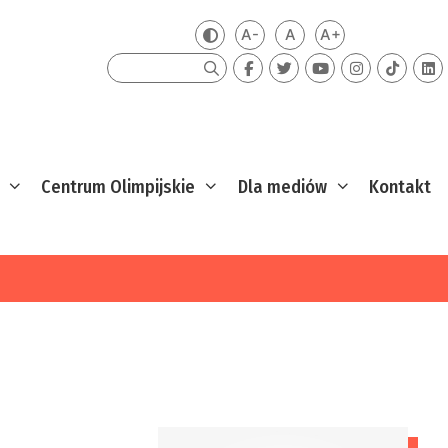
A-
A
A+
Zmień kontrast
Mniejsza czcionka
Domyślna czcionka
Większa czcion
Szukaj
Centrum Olimpijskie
Dla mediów
Kontakt