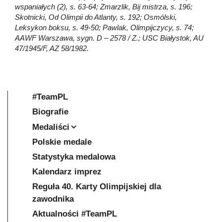
wspaniałych (2), s. 63-64; Zmarzlik, Bij mistrza, s. 196;
Skotnicki, Od Olimpii do Atlanty, s. 192; Osmólski,
Leksykon boksu, s. 49-50; Pawlak, Olimpijczycy, s. 74;
AAWF Warszawa, sygn. D – 2578 / Z.; USC Białystok, AU
47/1945/F, AZ 58/1982.
#TeamPL
Biografie
Medaliści
Polskie medale
Statystyka medalowa
Kalendarz imprez
Reguła 40. Karty Olimpijskiej dla
zawodnika
Aktualności #TeamPL