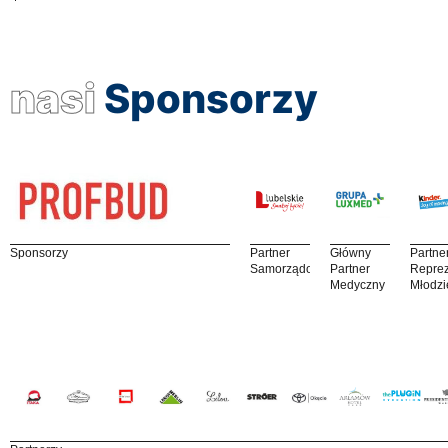
nasi
Sponsorzy
Sponsorzy
Partner
Główny
Partne
Samorządowy
Partner
Reprez
Medyczny
Młodzi