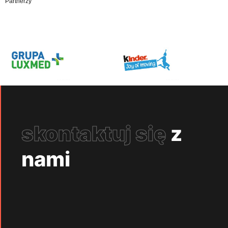
Partnerzy
skontaktuj się
z
nami