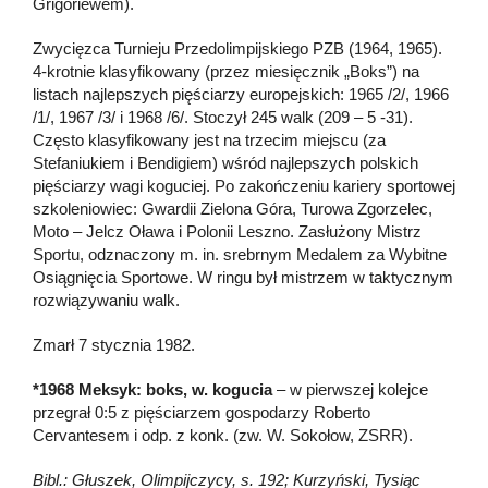
Grigoriewem).
Zwycięzca Turnieju Przedolimpijskiego PZB (1964, 1965).
4-krotnie klasyfikowany (przez miesięcznik „Boks”) na
listach najlepszych pięściarzy europejskich: 1965 /2/, 1966
/1/, 1967 /3/ i 1968 /6/. Stoczył 245 walk (209 – 5 -31).
Często klasyfikowany jest na trzecim miejscu (za
Stefaniukiem i Bendigiem) wśród najlepszych polskich
pięściarzy wagi koguciej. Po zakończeniu kariery sportowej
szkoleniowiec: Gwardii Zielona Góra, Turowa Zgorzelec,
Moto – Jelcz Oława i Polonii Leszno. Zasłużony Mistrz
Sportu, odznaczony m. in. srebrnym Medalem za Wybitne
Osiągnięcia Sportowe. W ringu był mistrzem w taktycznym
rozwiązywaniu walk.
Zmarł 7 stycznia 1982.
*1968 Meksyk: boks, w. kogucia
– w pierwszej kolejce
przegrał 0:5 z pięściarzem gospodarzy Roberto
Cervantesem i odp. z konk. (zw. W. Sokołow, ZSRR).
Bibl.: Głuszek, Olimpijczycy, s. 192; Kurzyński, Tysiąc