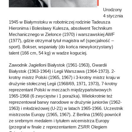
Urodzony
4 stycznia
1945 w Białymstoku w robotniczej rodzinie Tadeusza
Hieronima i Bolesławy Kulesza, absolwent Technikum
Mechanicznego w Zielonce (1970) i warszawskiej AWF
(1977), gdzie otrzymał tytuł magistra wf (specjalność –
sport). Bokser, wspaniały (do końca niewykorzystany)
talent (166 cm, 54 kg) w wadze koguciej.
Zawodnik Jagielloni Białystok (1961-1963), Gwardii
Białystok (1963-1964) i Legii Warszawa (1964-1973). 2-
krotny mistrz Polski (1965, 1967) i 3-krotny mistrz kraju w
drużynie stołecznej Legii (1968/69, 1971, 1973), 7-krotny
reprezentant Polski w meczach międzypaństwowych
1965-1968 (6 zwycięstw i 1 porażka). Wielokrotnie też
reprezentował barwy narodowe w drużynie juniorów (1962-
1963) i młodzieżowej (U-21) w latach 1965-1966. Uczestnik
mistrzostw Europy (1965, 1967). Z Berlina (1965) powrócił
ze srebrnym medalem i tytułem wicemistrza Europy
(przegrał w finale z reprezentantem ZSRR Olegiem