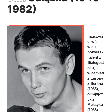
1982)
nauczyci
el wf,
wielki
bokserski
talent z
Białegost
oku,
wicemistr
z Europy
z Berlina
(1965),
olimpijcz
yk z
Meksyku
(1968).