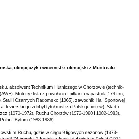
omska, olimpijczyk i wicemistrz olimpijski z Montrealu
ku, absolwent Technikum Hutniczego w Chorzowie (technik-
AWF). Motocyklista z powołania i piłkarz (napastnik, 174 cm,
 Stali i Czarnych Radomsko (1965), zawodnik Hali Sportowej
Jezierskiego zdobył tytuł mistrza Polski juniorów), Startu
zcz (1970-1972), Ruchu Chorzów (1972-1980 i 1982-1983),
 Polonii Bytom (1983-1986).
zowskim Ruchu, gdzie w ciągu 9 ligowych sezonów (1973-
trzelił 74 bramki, 3-krotnie zdobył tytuł mistrza Polski (1974,