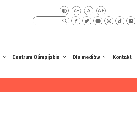
A-
A
A+
Zmień kontrast
Mniejsza czcionka
Domyślna czcionka
Większa czcion
Szukaj
Centrum Olimpijskie
Dla mediów
Kontakt