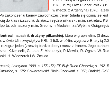
1975, 1979) i raz Puchar Polski (19
w meczu z Argentyną (1976), a zak
 Po zakończeniu kariery zawodniczej, trener (utarła się opinia, że je
cją do klas niższych), działacz i sędzia piłkarski, m.in. sekretarz 
Sportu, odznaczony m.in. Srebrnym Medalem za Wybitne Osiągnięci
ontreal
: napastnik
drużyny piłkarskiej
, która w grupie elim. (3 dru
; w ćwierćfin. zwyciężyła KRL-D 5:0, w półfin. wygrała z Brazylią 2:
r rozegrał jeden (zresztą bardzo dobry) mecz z Iranem. Jego partner
zak, K.Kmiecik, G. Lato, Z. Maszczyk, P. Mowlik, R. Ogaza, W. Ru
ki, H. Wieczorek i W. Żmuda.
łuszek, Leksykon 1999, s. 155-156; EP Fuji: Ruch Chorzów, s. 192, Biał
towice, s. 175; Gowarzewski, Biało-Czerwoni, s. 358; Duński, Od Pa