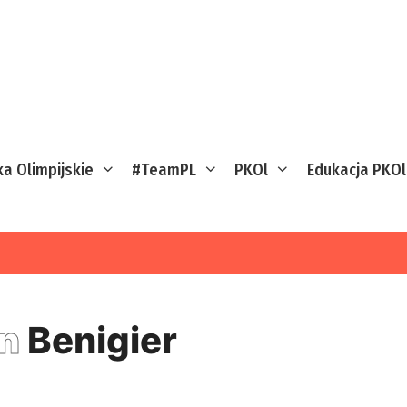
ka Olimpijskie
#TeamPL
PKOl
Edukacja PKOl
an
Benigier