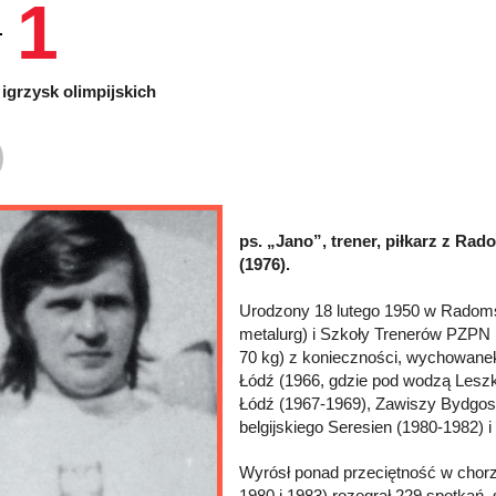
1
igrzysk olimpijskich
ps. „Jano”, trener, piłkarz z Rad
(1976).
Urodzony 18 lutego 1950 w Radoms
metalurg) i Szkoły Trenerów PZPN (
70 kg) z konieczności, wychowanek
Łódź (1966, gdzie pod wodzą Leszka 
Łódź (1967-1969), Zawiszy Bydgos
belgijskiego Seresien (1980-1982) i
Wyrósł ponad przeciętność w chor
1980 i 1983) rozegrał 229 spotkań, s