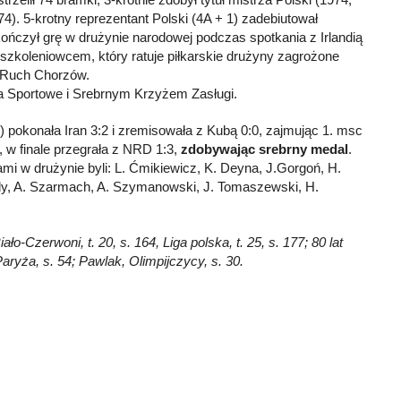
74). 5-krotny reprezentant Polski (4A + 1) zadebiutował
ończył grę w drużynie narodowej podczas spotkania z Irlandią
st szkoleniowcem, który ratuje piłkarskie drużyny zagrożone
KS Ruch Chorzów.
a Sportowe i Srebrnym Krzyżem Zasługi.
ż.) pokonała Iran 3:2 i zremisowała z Kubą 0:0, zajmując 1. msc
0, w finale przegrała z NRD 1:3,
zdobywając srebrny medal
.
ami w drużynie byli: L. Ćmikiewicz, K. Deyna, J.Gorgoń, H.
dy, A. Szarmach, A. Szymanowski, J. Tomaszewski, H.
o-Czerwoni, t. 20, s. 164, Liga polska, t. 25, s. 177; 80 lat
ryża, s. 54; Pawlak, Olimpijczycy, s. 30.