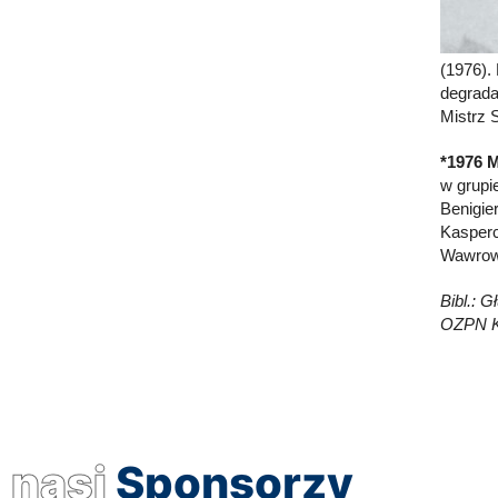
(1976).
degrada
Mistrz 
*1976 M
w grupie
Benigie
Kasperc
Wawrows
Bibl.: G
OZPN Ka
nasi
Sponsorzy